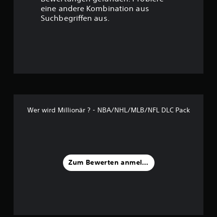
t
eine andere Kombination aus
u
Suchbegriffen aus.
n
g
:
1
v
Wer wird Millionär ? - NBA/NHL/MLB/NFL DLC Pack
o
n
5
Zum Bewerten anmelden
S
t