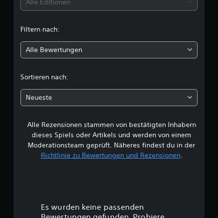
t
Alle Editionen
t
Filtern nach:
l
Alle Bewertungen
i
c
Sortieren nach:
h
Neueste
e
Alle Rezensionen stammen von bestätigten Inhabern
B
dieses Spiels oder Artikels und werden von einem
e
Moderationsteam geprüft. Näheres findest du in der
Richtlinie zu Bewertungen und Rezensionen
.
w
e
r
Es wurden keine passenden
Bewertungen gefunden. Probiere