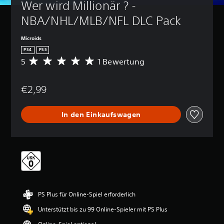
Wer wird Millionär ? - 
NBA/NHL/MLB/NFL DLC Pack
Microids
PS4
PS5
5
1 Bewertung
D
u
r
€2,99
c
h
s
In den Einkaufswagen
c
h
n
i
t
t
l
i
c
PS Plus für Online-Spiel erforderlich
h
e
Unterstützt bis zu 99 Online-Spieler mit PS Plus
B
e