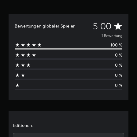
1
B
e
w
D
5.00
Bewertungen globaler Spieler
e
r
u
1 Bewertung
t
u
100 %
r
n
0 %
g
c
e
0 %
n
h
0 %
s
0 %
c
h
n
i
Editionen: