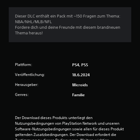
w
Dieser DLC enthält ein Pack mit ~150 Fragen zum Thema:
e
NBA/NHL/MLB/NFL
Fordere dich und deine Freunde mit diesem brandneuen
r
Thema heraus!
t
u
Plattform:
n
PS4, PS5
Veröffentlichung:
18.6.2024
g
Herausgeber:
Microids
e
Genres:
Familie
n
Der Download dieses Produkts unterliegt den 
Nutzungsbedingungen von PlayStation Network und unseren 
Software-Nutzungsbedingungen sowie allen für dieses Produkt 
geltenden Zusatzbedingungen. Der Download erfordert die 