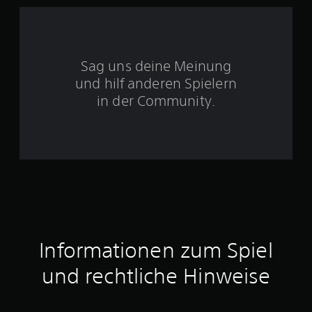
e
r
Sag uns deine Meinung
n
und hilf anderen Spielern
e
in der Community.
n
a
u
s
1
Informationen zum Spiel
und rechtliche Hinweise
B
e