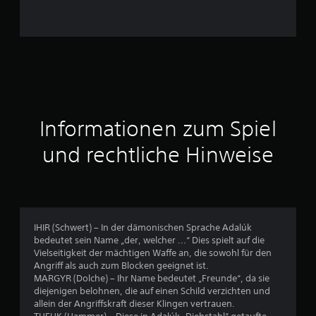
r
n
e
n
a
Informationen zum Spiel
u
und rechtliche Hinweise
s
6
3
IHIR (Schwert) – In der dämonischen Sprache Adalúk
4
bedeutet sein Name „der, welcher ...“ Dies spielt auf die
Vielseitigkeit der mächtigen Waffe an, die sowohl für den
Angriff als auch zum Blocken geeignet ist.
MARGYR (Dolche) – Ihr Name bedeutet „Freunde“, da sie
B
diejenigen belohnen, die auf einen Schild verzichten und
allein der Angriffskraft dieser Klingen vertrauen.