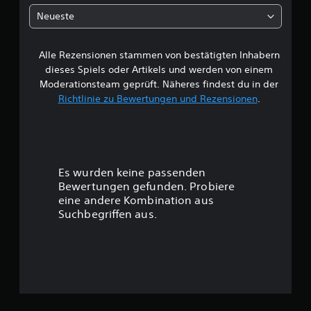
h
n
Neueste
e
Alle Rezensionen stammen von bestätigten Inhabern
B
dieses Spiels oder Artikels und werden von einem
e
Moderationsteam geprüft. Näheres findest du in der
Richtlinie zu Bewertungen und Rezensionen
.
w
e
r
Es wurden keine passenden
t
Bewertungen gefunden. Probiere
eine andere Kombination aus
u
Suchbegriffen aus.
n
g
: