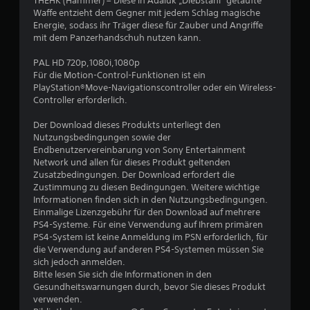
e
THEHK (Hammer) – Diese in Adalúk „Diebstahl“ getaufte
Waffe entzieht dem Gegner mit jedem Schlag magische
w
Energie, sodass ihr Träger diese für Zauber und Angriffe
mit dem Panzerhandschuh nutzen kann.
e
PAL HD 720p,1080i,1080p
r
Für die Motion-Control-Funktionen ist ein
PlayStation®Move-Navigationscontroller oder ein Wireless-
t
Controller erforderlich.
u
Der Download dieses Produkts unterliegt den
Nutzungsbedingungen sowie der
n
Endbenutzervereinbarung von Sony Entertainment
Network und allen für dieses Produkt geltenden
g
Zusatzbedingungen. Der Download erfordert die
Zustimmung zu diesen Bedingungen. Weitere wichtige
Informationen finden sich in den Nutzungsbedingungen.
e
Einmalige Lizenzgebühr für den Download auf mehrere
PS4-Systeme. Für eine Verwendung auf Ihrem primären
n
PS4-System ist keine Anmeldung im PSN erforderlich, für
die Verwendung auf anderen PS4-Systemen müssen Sie
sich jedoch anmelden.
Bitte lesen Sie sich die Informationen in den
Gesundheitswarnungen durch, bevor Sie dieses Produkt
verwenden.