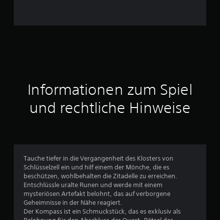
r
n
e
n
a
Informationen zum Spiel
u
und rechtliche Hinweise
s
6
7
Tauche tiefer in die Vergangenheit des Klosters von
1
Schlüsselzell ein und hilf einem der Mönche, die es
beschützen, wohlbehalten die Zitadelle zu erreichen.
Entschlüssle uralte Runen und werde mit einem
mysteriösen Artefakt belohnt, das auf verborgene
B
Geheimnisse in der Nähe reagiert.
Der Kompass ist ein Schmuckstück, das es exklusiv als