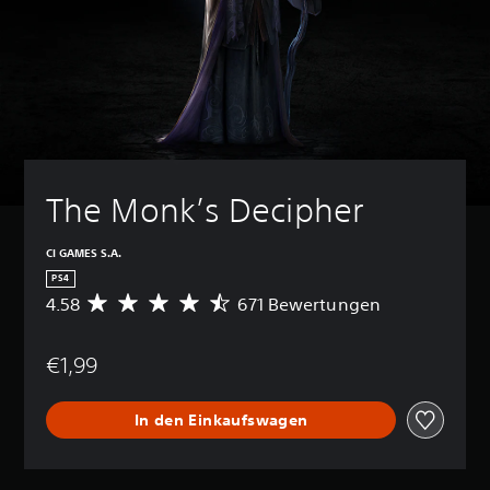
The Monk’s Decipher
CI GAMES S.A.
PS4
4.58
671 Bewertungen
D
u
r
€1,99
c
h
s
In den Einkaufswagen
c
h
n
i