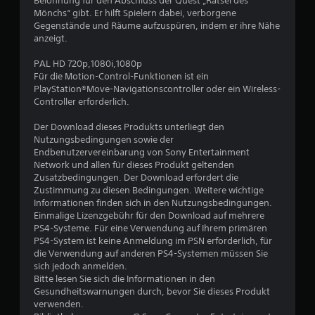
e
Belohnung für den Abschluss der Quest „Rätsel des
Mönchs“ gibt. Er hilft Spielern dabei, verborgene
w
Gegenstände und Räume aufzuspüren, indem er ihre Nähe
anzeigt.
e
PAL HD 720p,1080i,1080p
r
Für die Motion-Control-Funktionen ist ein
PlayStation®Move-Navigationscontroller oder ein Wireless-
t
Controller erforderlich.
u
Der Download dieses Produkts unterliegt den
Nutzungsbedingungen sowie der
n
Endbenutzervereinbarung von Sony Entertainment
Network und allen für dieses Produkt geltenden
g
Zusatzbedingungen. Der Download erfordert die
Zustimmung zu diesen Bedingungen. Weitere wichtige
Informationen finden sich in den Nutzungsbedingungen.
e
Einmalige Lizenzgebühr für den Download auf mehrere
PS4-Systeme. Für eine Verwendung auf Ihrem primären
n
PS4-System ist keine Anmeldung im PSN erforderlich, für
die Verwendung auf anderen PS4-Systemen müssen Sie
sich jedoch anmelden.
Bitte lesen Sie sich die Informationen in den
Gesundheitswarnungen durch, bevor Sie dieses Produkt
verwenden.