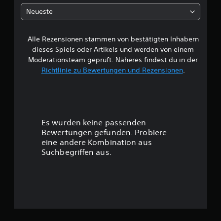
h
n
Neueste
e
Alle Rezensionen stammen von bestätigten Inhabern
B
dieses Spiels oder Artikels und werden von einem
e
Moderationsteam geprüft. Näheres findest du in der
Richtlinie zu Bewertungen und Rezensionen
.
w
e
r
Es wurden keine passenden
t
Bewertungen gefunden. Probiere
eine andere Kombination aus
u
Suchbegriffen aus.
n
g
: