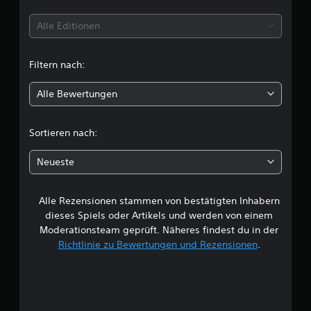
i
t
Alle Editionen
t
Filtern nach:
l
Alle Bewertungen
i
c
Sortieren nach:
h
Neueste
e
Alle Rezensionen stammen von bestätigten Inhabern
B
dieses Spiels oder Artikels und werden von einem
e
Moderationsteam geprüft. Näheres findest du in der
Richtlinie zu Bewertungen und Rezensionen
.
w
e
r