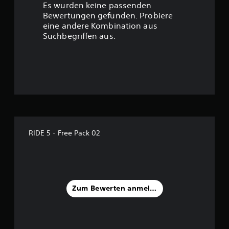
Es wurden keine passenden
t
Bewertungen gefunden. Probiere
eine andere Kombination aus
u
Suchbegriffen aus.
n
g
:
4
.
RIDE 5 - Free Pack 02
1
1
v
Zum Bewerten anmelden
o
n