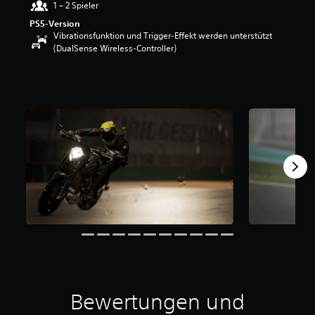
1 – 2 Spieler
e
r
PS5-Version
t
Vibrationsfunktion und Trigger-Effekt werden unterstützt
u
(DualSense Wireless-Controller)
n
g
:
4
.
1
1
v
o
n
5
S
t
e
r
n
e
n
Bewertungen und
a
u