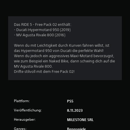
1
9
Das RIDE 5 - Free Pack 02 enthält:
9
- Ducati Hypermotard 950 (2019)
- MV Agusta Rivale 800 (2016)
Wenn du mit Leichtigkeit durch Kurven fahren willst, ist
B
das Hypermotard 950 von Ducati die perfekte Wahl!
Wenn du jedoch ein aggressives Maxi-Motard bevorzugst,
e
wie zum Beispiel ein Naked Bike, dann schwing dich auf die
MV Agusta Rivale 800.
w
Drifte stilvoll mit dem Free Pack 02!
e
r
Plattform:
PS5
t
Veröffentlichung:
8.11.2023
u
Herausgeber:
MILESTONE SRL
n
Genres:
Rennspiele