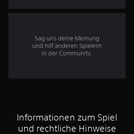
5
S
Sag uns deine Meinung
t
und hilf anderen Spielern
e
in der Community.
r
n
e
n
a
Informationen zum Spiel
u
und rechtliche Hinweise
s