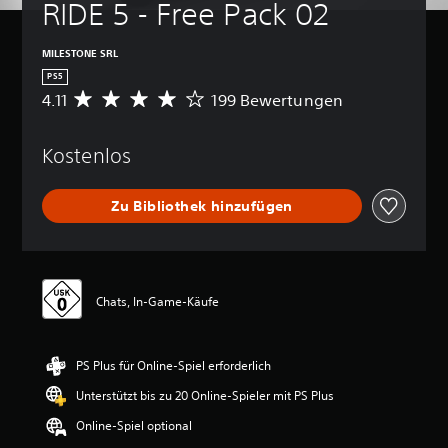
RIDE 5 - Free Pack 02
MILESTONE SRL
PS5
4.11
199 Bewertungen
D
u
r
Kostenlos
c
h
s
Zu Bibliothek hinzufügen
c
h
n
i
t
t
Chats, In-Game-Käufe
l
i
c
PS Plus für Online-Spiel erforderlich
h
e
Unterstützt bis zu 20 Online-Spieler mit PS Plus
B
e
Online-Spiel optional
w