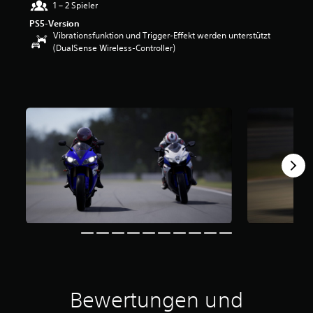
1 – 2 Spieler
e
r
PS5-Version
t
Vibrationsfunktion und Trigger-Effekt werden unterstützt
u
(DualSense Wireless-Controller)
n
g
:
4
.
1
5
v
o
n
5
S
t
e
r
n
e
n
Bewertungen und
a
u