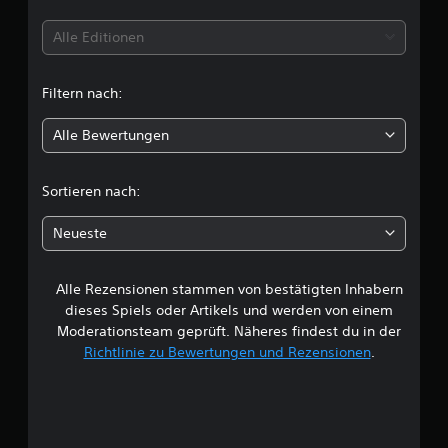
i
t
Alle Editionen
t
Filtern nach:
l
Alle Bewertungen
i
c
Sortieren nach:
h
Neueste
e
Alle Rezensionen stammen von bestätigten Inhabern
B
dieses Spiels oder Artikels und werden von einem
e
Moderationsteam geprüft. Näheres findest du in der
Richtlinie zu Bewertungen und Rezensionen
.
w
e
r