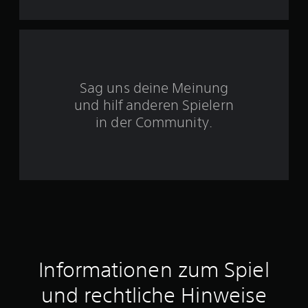
5
S
Sag uns deine Meinung
t
und hilf anderen Spielern
e
in der Community.
r
n
e
n
a
Informationen zum Spiel
u
und rechtliche Hinweise
s