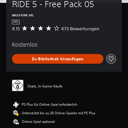
RIDE 5 - Free Pack 05
MILESTONE SRL
PS5
4.15
473 Bewertungen
D
u
r
Kostenlos
c
h
s
Zu Bibliothek hinzufügen
c
h
n
i
t
t
Chats, In-Game-Käufe
l
i
c
PS Plus für Online-Spiel erforderlich
h
e
Unterstützt bis zu 20 Online-Spieler mit PS Plus
B
e
Online-Spiel optional
w