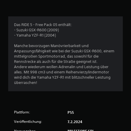
4
7
Das RIDE 5 - Free Pack 05 enthält:
3
- Suzuki GSX-R600 (2009)
- Yamaha YZF-R1 (2004)
Manche bevorzugen Manövrierbarkeit und
B
Anpassungsfähigkeit wie bei der Suzuki GSX-R600, einem
mittelgroßen Sportmotorrad, das sowohl für die
e
Rennstrecke als auch für die Straße geeignet ist.
Andere wiederum wollen Adrenalin und Leistung über
w
alles. Mit 998 cm3 und einem Reihenvierzylindermotor
wird dich die Yamaha YZF-R1 mit blitzschneller Leistung
e
überraschen!
r
t
Plattform:
PS5
u
Veröffentlichung:
7.2.2024
n
Herausgeber:
MILESTONE SRL