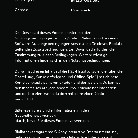
g
Genres:
Rennspiele
e
n
Der Download dieses Produkts unterliegt den 
Nutzungsbedingungen von PlayStation Network und unseren 
Software-Nutzungsbedingungen sowie allen für dieses Produkt 
geltenden Zusatzbedingungen. Der Download erfordert die 
Zustimmung zu diesen Bedingungen. Weitere wichtige 
Informationen finden sich in den Nutzungsbedingungen.
Du kannst diesen Inhalt auf die PS5-Hauptkonsole, die (über die 
Einstellung „Konsolenfreigabe und Offline-Spiel“) mit deinem 
Konto verknüpft ist, herunterladen und dort spielen. Du kannst 
den Inhalt auch auf jede andere PS5-Konsole herunterladen 
und dort spielen, wenn du dich mit demselben Konto 
anmeldest.
Bitte lesen Sie sich die Informationen in den 
Gesundheitswarnungen
 durch, bevor Sie dieses Produkt verwenden.
Bibliotheksprogramme © Sony Interactive Entertainment Inc., 
unter exklusiver Lizenz für Sony Interactive Entertainment 