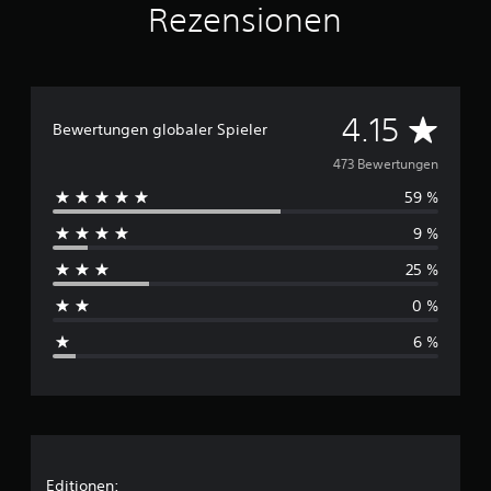
Rezensionen
s
4
7
3
B
D
4.15
Bewertungen globaler Spieler
e
w
u
473 Bewertungen
e
r
59 %
r
t
9 %
u
c
n
25 %
g
h
e
0 %
n
s
6 %
c
h
n
Editionen: