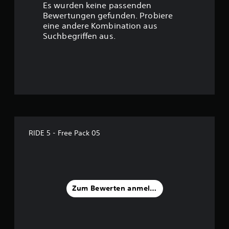
Es wurden keine passenden
t
Bewertungen gefunden. Probiere
eine andere Kombination aus
u
Suchbegriffen aus.
n
g
:
4
.
RIDE 5 - Free Pack 05
1
5
v
Zum Bewerten anmelden
o
n