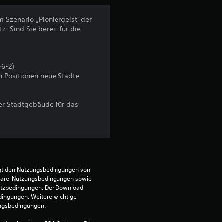
5
 Szenario „Pioniergeist' der
. Sind Sie bereit für die
S
t
-6-2)
n Positionen neue Städte
e
r
er Stadtgebäude für das
n
e
n
egt den Nutzungsbedingungen von 
ware-Nutzungsbedingungen sowie 
a
satzbedingungen. Der Download 
dingungen. Weitere wichtige 
u
ungsbedingungen.