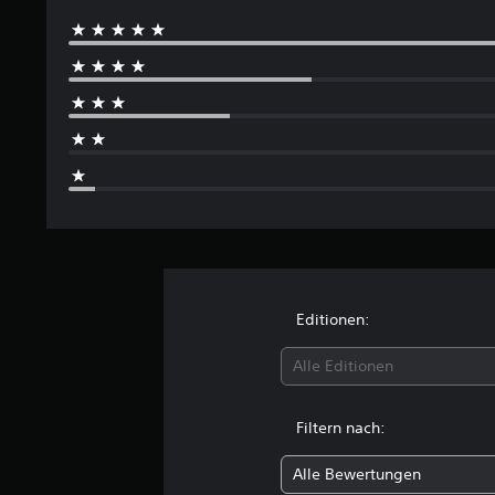
e
r
t
u
n
g
e
n
Editionen:
Alle Editionen
Filtern nach:
Alle Bewertungen