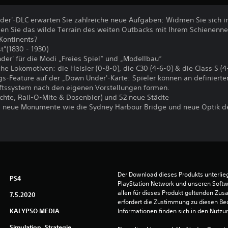
er'-DLC erwarten Sie zahlreiche neue Aufgaben: Widmen Sie sich im
en Sie das wilde Terrain des weiten Outbacks mit Ihrem Schienennetz
Kontinents?
t”(1830 - 1930)
er' für die Modi „Freies Spiel“ und „Modellbau“
he Lokomotiven: die Heisler (0-8-0), die C30 (4-6-0) & die Class S (4
gs-Feature auf der „Down Under'-Karte: Spieler können an definierte
ftssystem nach den eigenen Vorstellungen formen.
chte, Rail-O-Mite & Dosenbier) und 52 neue Städte
, neue Monumente wie die Sydney Harbour Bridge und neue Optik d
Der Download dieses Produkts unterli
PS4
PlayStation Network und unseren Soft
allen für dieses Produkt geltenden Zu
7.5.2020
erfordert die Zustimmung zu diesen Be
KALYPSO MEDIA
Informationen finden sich in den Nutz
Simulation, Strategie