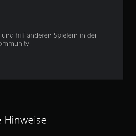
u
n
g
und hilf anderen Spielern in der
ommunity.
:
4
.
5
v
o
e Hinweise
n