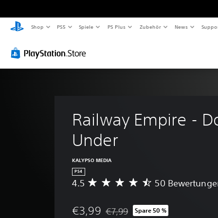
Shop
PS5
Spiele
PS Plus
Zubehör
News
Suppo
Railway Empire - D
Under
KALYPSO MEDIA
PS4
4.5
50 Bewertunge
D
u
r
€3,99
€7,99
Spare 50 %
c
Preisnachlass gegenüber dem Origi