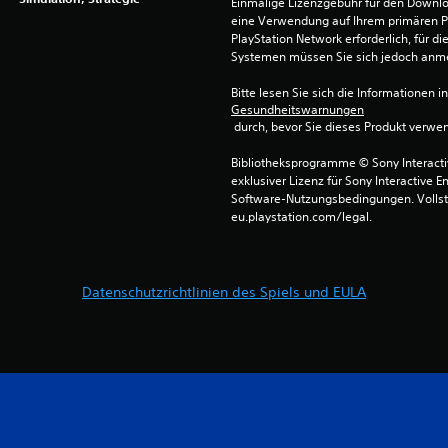
Einmalige Lizenzgebühr für den Downlo
eine Verwendung auf Ihrem primären P
PlayStation Network erforderlich, für 
Systemen müssen Sie sich jedoch anm
Bitte lesen Sie sich die Informationen i
Gesundheitswarnungen
 durch, bevor Sie dieses Produkt verwe
Bibliotheksprogramme © Sony Interactive
exklusiver Lizenz für Sony Interactive E
Software-Nutzungsbedingungen. Vollst
eu.playstation.com/legal.
Datenschutzrichtlinien des Spiels und EULA