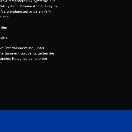
ad auf mehrere PS4-Systeme. Für 
s
S4-System ist keine Anmeldung im 
die Verwendung auf anderen PS4-
5
elden.
0
n den 
nden.
 Entertainment Inc., unter 
B
ntertainment Europe. Es gelten die 
ändige Nutzungsrechte unter 
e
w
e
r
t
u