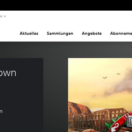
rt
Aktuelles
Sammlungen
Angebote
Abonneme
own 
n
nalpreis von €7,99