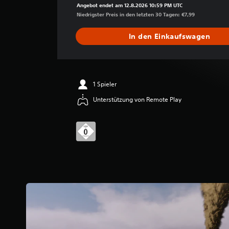
h
Angebot endet am 12.8.2026 10:59 PM UTC
s
Niedrigster Preis in den letzten 30 Tagen: €7,99
c
h
In den Einkaufswagen
n
i
t
t
l
1 Spieler
i
Unterstützung von Remote Play
c
h
e
B
e
w
e
r
t
u
n
g
:
4