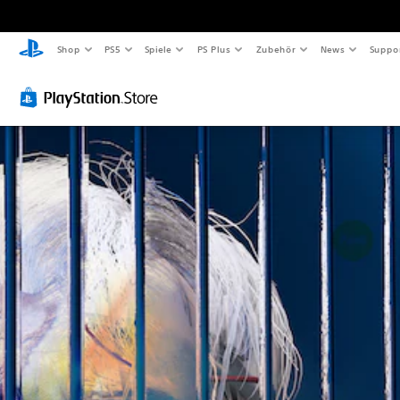
Shop
PS5
Spiele
PS Plus
Zubehör
News
Suppo