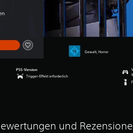
en
Gewalt, Horror
V
PS5-Version
W
Trigger-Effekt erforderlich
F
ewertungen und Rezension