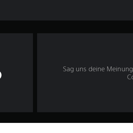
Sag uns deine Meinung 
C