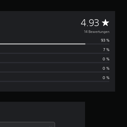
D
4.93
u
14 Bewertungen
93 %
r
7 %
c
0 %
h
0 %
0 %
s
c
h
n