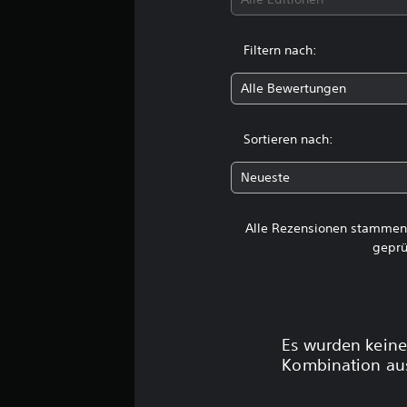
s
1
4
Filtern nach:
B
Alle Bewertungen
e
w
e
Sortieren nach:
r
t
u
Neueste
n
g
Alle Rezensionen stammen 
e
n
geprü
Es wurden keine
Kombination aus