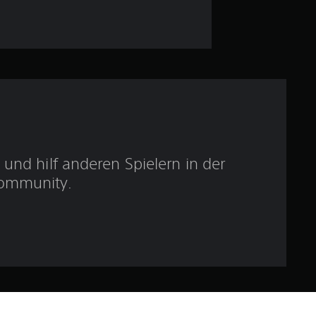
e
r
t
u
n
g
und hilf anderen Spielern in der
ommunity.
:
4
.
9
3