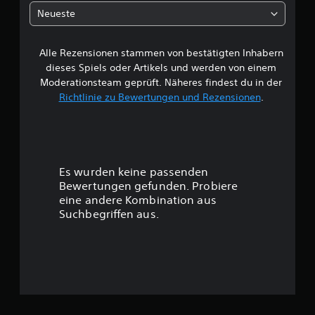
h
Neueste
e
Alle Rezensionen stammen von bestätigten Inhabern
B
dieses Spiels oder Artikels und werden von einem
e
Moderationsteam geprüft. Näheres findest du in der
Richtlinie zu Bewertungen und Rezensionen
.
w
e
r
Es wurden keine passenden
t
Bewertungen gefunden. Probiere
eine andere Kombination aus
u
Suchbegriffen aus.
n
g
: