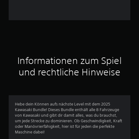
n
a
u
s
5
Informationen zum Spiel
B
und rechtliche Hinweise
e
w
e
Hebe dein Können aufs nächste Level mit dem 2025
Kawasaki Bundle! Dieses Bundle enthält alle 8 Fahrzeuge
r
von Kawasaki und gibt dir damit alles, was du brauchst,
um jede Strecke zu dominieren. Ob Geschwindigkeit, Kraft
t
oder Manövrierfähigkeit, hier ist für jeden die perfekte
Maschine dabei!
u