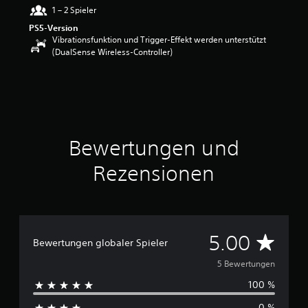
1 – 2 Spieler
w
e
PS5-Version
r
Vibrationsfunktion und Trigger-Effekt werden unterstützt
t
(DualSense Wireless-Controller)
u
n
g
:
5
v
o
Bewertungen und
n
5
Rezensionen
S
t
e
r
n
D
5.00
Bewertungen globaler Spieler
e
n
u
5 Bewertungen
a
100 %
u
r
s
0 %