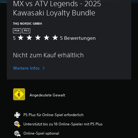
MX vs ATV Legends - 2025 
Kawasaki Loyalty Bundle
THQ NORDIC GMBH
PS4
PS5
5
5 Bewertungen
D
u
r
Nicht zum Kauf erhältlich
c
h
s
Weitere Infos
c
h
n
i
t
Angedeutete Gewalt
t
l
i
PS Plus für Online-Spiel erforderlich
c
h
Unterstützt bis zu 16 Online-Spieler mit PS Plus
e
B
Online-Spiel optional
e