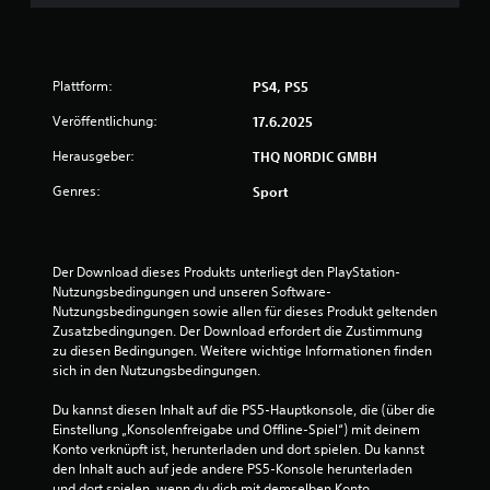
n
g
Plattform:
PS4, PS5
e
Veröffentlichung:
17.6.2025
n
Herausgeber:
THQ NORDIC GMBH
Genres:
Sport
Der Download dieses Produkts unterliegt den PlayStation-
Nutzungsbedingungen und unseren Software-
Nutzungsbedingungen sowie allen für dieses Produkt geltenden 
Zusatzbedingungen. Der Download erfordert die Zustimmung 
zu diesen Bedingungen. Weitere wichtige Informationen finden 
sich in den Nutzungsbedingungen.
Du kannst diesen Inhalt auf die PS5-Hauptkonsole, die (über die 
Einstellung „Konsolenfreigabe und Offline-Spiel“) mit deinem 
Konto verknüpft ist, herunterladen und dort spielen. Du kannst 
den Inhalt auch auf jede andere PS5-Konsole herunterladen 
und dort spielen, wenn du dich mit demselben Konto 