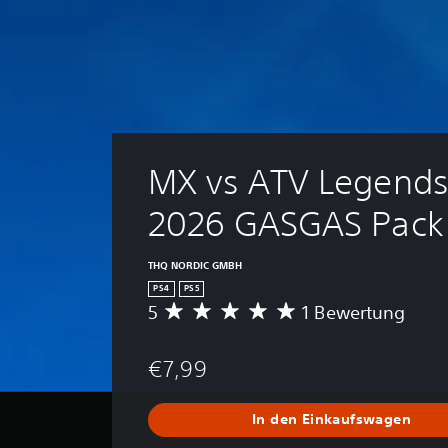
MX vs ATV Legends 
2026 GASGAS Pack
THQ NORDIC GMBH
PS4
PS5
5
1 Bewertung
D
u
r
€7,99
c
h
s
In den Einkaufswagen
c
h