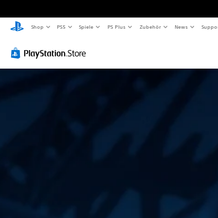
Shop
PS5
Spiele
PS Plus
Zubehör
News
Suppo