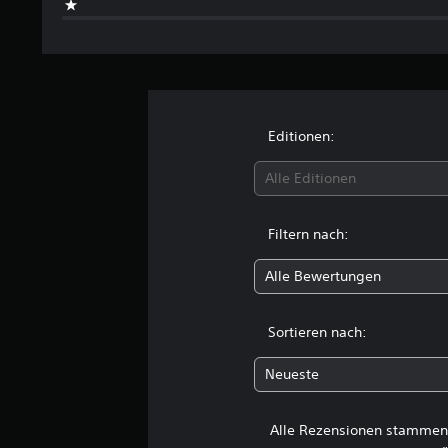
n
Editionen:
Alle Editionen
Filtern nach:
Alle Bewertungen
Sortieren nach:
Neueste
Alle Rezensionen stammen 