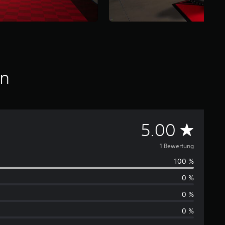
en
D
5.00
u
1 Bewertung
100 %
r
0 %
c
0 %
h
0 %