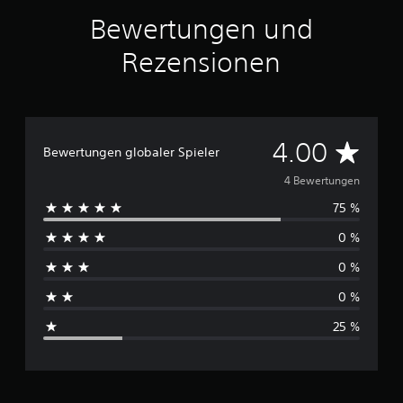
4
Bewertungen und
B
Rezensionen
e
w
e
r
t
D
u
4.00
Bewertungen globaler Spieler
n
u
g
4 Bewertungen
e
75 %
n
r
0 %
c
0 %
h
0 %
s
25 %
c
h