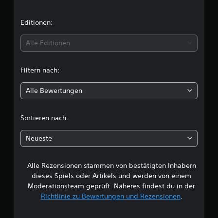
n
i
Editionen:
t
Alle Editionen
t
Filtern nach:
l
Alle Bewertungen
i
c
Sortieren nach:
h
Neueste
e
Alle Rezensionen stammen von bestätigten Inhabern
B
dieses Spiels oder Artikels und werden von einem
e
Moderationsteam geprüft. Näheres findest du in der
Richtlinie zu Bewertungen und Rezensionen
.
w