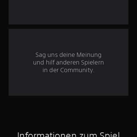
S
t
e
r
Sag uns deine Meinung
n
und hilf anderen Spielern
e
in der Community.
n
a
u
s
4
Informationen zum Spiel