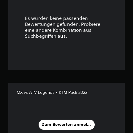
e
r
Es wurden keine passenden
t
Bewertungen gefunden. Probiere
eine andere Kombination aus
u
Suchbegriffen aus.
n
g
:
4
v
MX vs ATV Legends - KTM Pack 2022
o
n
5
Zum Bewerten anmelden