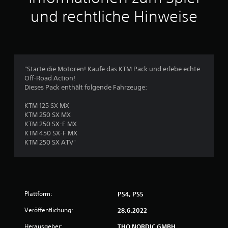
und rechtliche Hinweise
B
e
w
"Starte die Motoren! Kaufe das KTM Pack und erlebe echte
e
Off-Road Action!
Dieses Pack enthält folgende Fahrzeuge:
r
KTM 125 SX MX
t
KTM 250 SX MX
KTM 250 SX-F MX
u
KTM 450 SX-F MX
KTM 250 SX ATV"
n
g
e
Plattform:
PS4, PS5
n
Veröffentlichung:
28.6.2022
Herausgeber:
THQ NORDIC GMBH