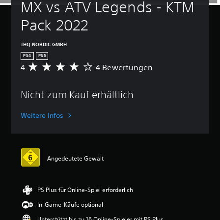
MX vs ATV Legends - KTM 
Pack 2022
THQ NORDIC GMBH
PS4
PS5
4
4 Bewertungen
D
u
r
Nicht zum Kauf erhältlich
c
h
s
Weitere Infos
c
h
n
i
t
Angedeutete Gewalt
t
l
i
PS Plus für Online-Spiel erforderlich
c
h
In-Game-Käufe optional
e
B
Unterstützt bis zu 16 Online-Spieler mit PS Plus