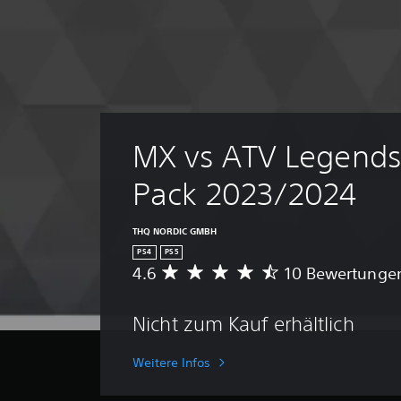
MX vs ATV Legends
Pack 2023/2024
THQ NORDIC GMBH
PS4
PS5
4.6
10 Bewertunge
D
u
r
Nicht zum Kauf erhältlich
c
h
s
Weitere Infos
c
h