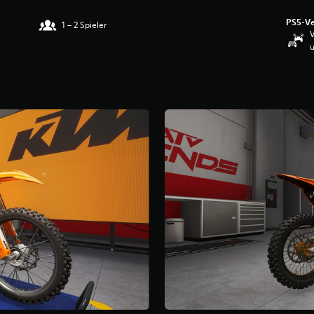
PS5-Ve
1 – 2 Spieler
V
u