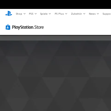
Shop
PS5
Spiele
PS Plus
Zubehör
News
Suppo