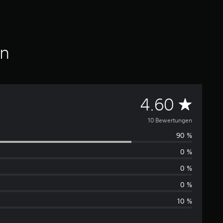
en
D
4.60
u
10 Bewertungen
90 %
r
0 %
c
0 %
h
0 %
10 %
s