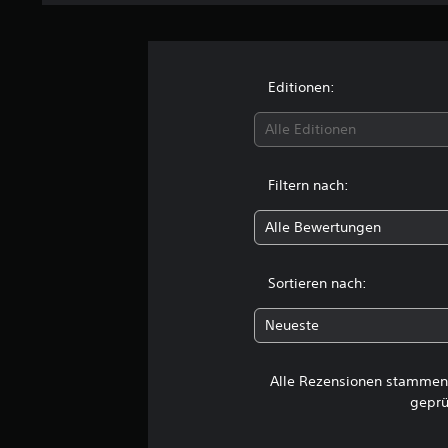
n
g
e
n
Editionen:
Alle Editionen
Filtern nach:
Alle Bewertungen
Sortieren nach:
Neueste
Alle Rezensionen stammen 
geprü