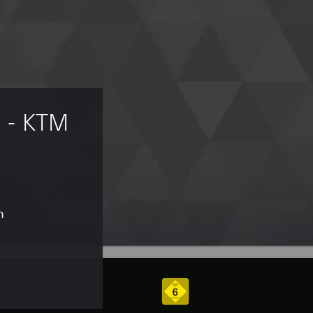
 - KTM 
n