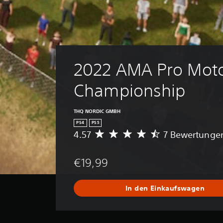
2022 AMA Pro Moto
Championship
THQ NORDIC GMBH
PS4
PS5
4.57
7 Bewertunge
D
u
r
€19,99
c
h
s
In den Einkaufswagen
c
h
n
i