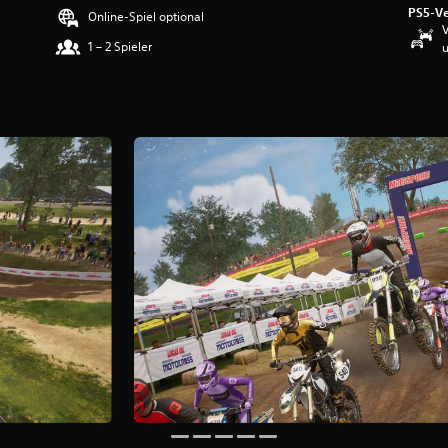
PS5-Ve
Online-Spiel optional
V
1 – 2 Spieler
u