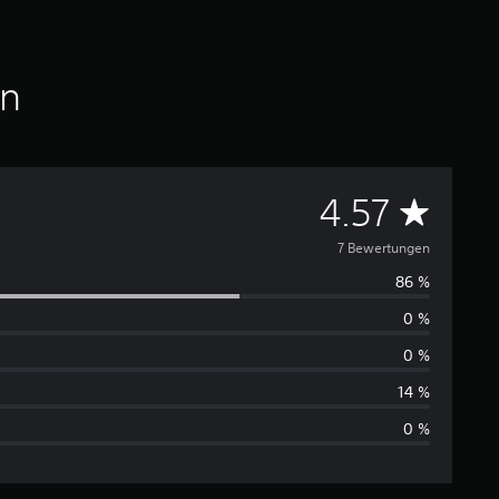
en
D
4.57
u
7 Bewertungen
86 %
r
0 %
c
0 %
h
14 %
0 %
s
c