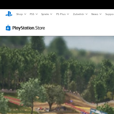
Shop
PS5
Spiele
PS Plus
Zubehör
News
Suppo