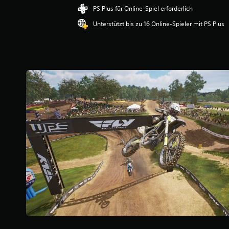
t
PS Plus für Online-Spiel erforderlich
t
Unterstützt bis zu 16 Online-Spieler mit PS Plus
l
i
c
h
e
B
e
w
e
r
t
u
n
g
:
4
.
5
7
v
o