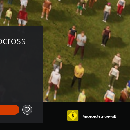
cross 
n
Angedeutete Gewalt