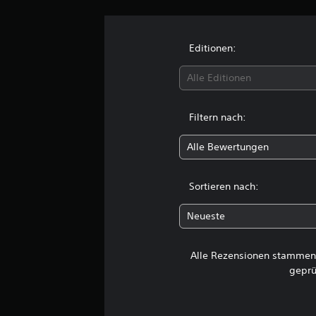
e
n
Editionen:
Alle Editionen
Filtern nach:
Alle Bewertungen
Sortieren nach:
Neueste
Alle Rezensionen stammen 
geprü