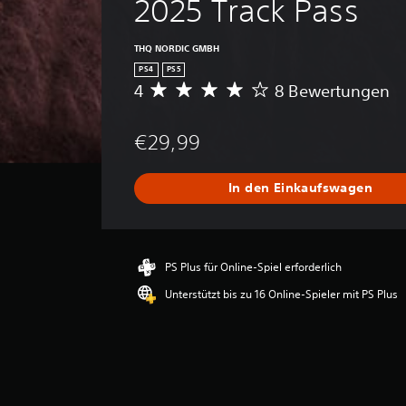
2025 Track Pass
THQ NORDIC GMBH
PS4
PS5
4
8 Bewertungen
D
u
r
€29,99
c
h
s
In den Einkaufswagen
c
h
n
i
t
PS Plus für Online-Spiel erforderlich
t
Unterstützt bis zu 16 Online-Spieler mit PS Plus
l
i
c
h
e
B
e