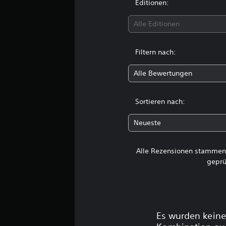
s
Editionen:
8
Alle Editionen
B
e
w
Filtern nach:
e
r
Alle Bewertungen
t
u
n
Sortieren nach:
g
e
Neueste
n
Alle Rezensionen stammen 
geprü
Es wurden keine