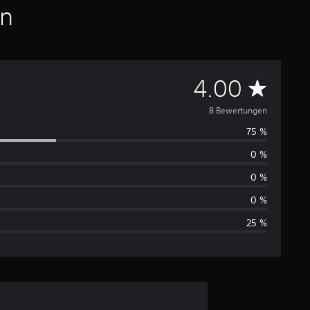
en
D
4.00
u
8 Bewertungen
75 %
r
0 %
c
0 %
h
0 %
25 %
s
c
h