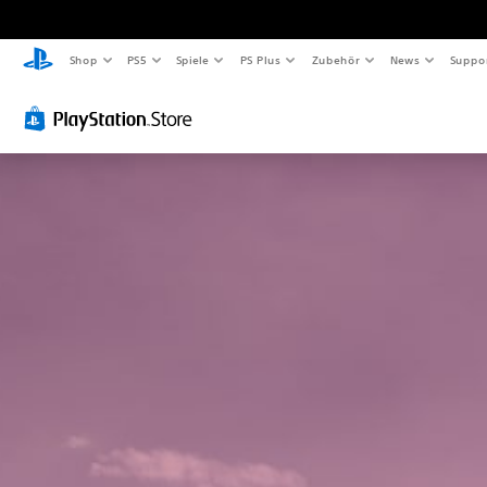
Shop
PS5
Spiele
PS Plus
Zubehör
News
Suppo