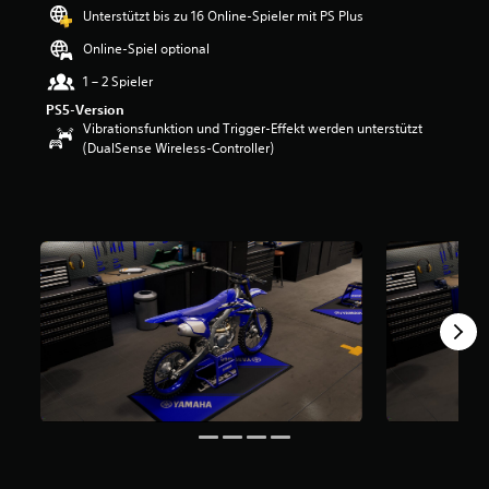
e
Unterstützt bis zu 16 Online-Spieler mit PS Plus
w
Online-Spiel optional
e
r
1 – 2 Spieler
t
PS5-Version
u
Vibrationsfunktion und Trigger-Effekt werden unterstützt
n
(DualSense Wireless-Controller)
g
:
3
.
6
7
v
o
n
5
S
t
e
r
n
e
n