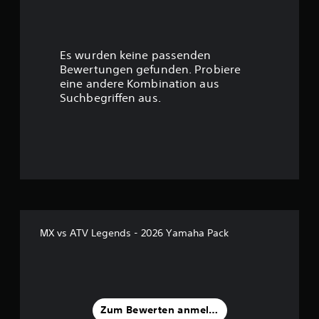
e
r
Es wurden keine passenden
t
Bewertungen gefunden. Probiere
eine andere Kombination aus
u
Suchbegriffen aus.
n
g
:
3
.
MX vs ATV Legends - 2026 Yamaha Pack
6
7
v
Zum Bewerten anmelden