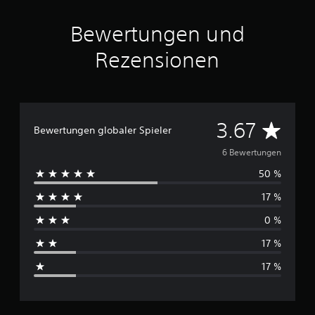
a
u
Bewertungen und
s
6
Rezensionen
B
e
w
e
D
3.67
r
Bewertungen globaler Spieler
t
u
u
6 Bewertungen
n
50 %
r
g
e
17 %
c
n
0 %
h
17 %
s
17 %
c
h