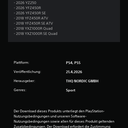
g
- 2026 YZ250
- 2026 YFZ450R
e
- 2026 YFZ450R SE
- 2018 YFZ450R ATV
n
- 2018 YFZ450R SE ATV
- 2018 YXZ1000R Quad
- 2018 YXZ1000R SE Quad
Plattform:
PS4, PS5
Veröffentlichung:
21.4.2026
Herausgeber:
THQ NORDIC GMBH
Genres:
Sport
Der Download dieses Produkts unterliegt den PlayStation-
Nutzungsbedingungen und unseren Software-
Nutzungsbedingungen sowie allen für dieses Produkt geltenden 
Zusatzbedingungen. Der Download erfordert die Zustimmung 