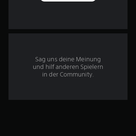
o
n
5
S
Sag uns deine Meinung
t
und hilf anderen Spielern
e
in der Community.
r
n
e
n
a