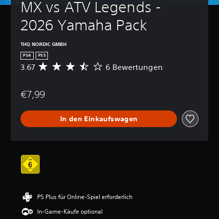
MX vs ATV Legends - 
2026 Yamaha Pack
THQ NORDIC GMBH
PS4
PS5
3.67
6 Bewertungen
D
u
r
€7,99
c
h
s
In den Einkaufswagen
c
h
n
i
t
t
l
i
c
PS Plus für Online-Spiel erforderlich
h
e
In-Game-Käufe optional
B