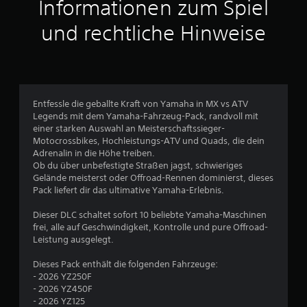
Informationen zum Spiel
u
und rechtliche Hinweise
s
6
Entfessle die geballte Kraft von Yamaha in MX vs ATV
B
Legends mit dem Yamaha-Fahrzeug-Pack, randvoll mit
einer starken Auswahl an Meisterschaftssieger-
e
Motocrossbikes, Hochleistungs-ATV und Quads, die dein
Adrenalin in die Höhe treiben.
w
Ob du über unbefestigte Straßen jagst, schwieriges
Gelände meisterst oder Offroad-Rennen dominierst, dieses
e
Pack liefert dir das ultimative Yamaha-Erlebnis.
r
Dieser DLC schaltet sofort 10 beliebte Yamaha-Maschinen
frei, alle auf Geschwindigkeit, Kontrolle und pure Offroad-
t
Leistung ausgelegt.
u
Dieses Pack enthält die folgenden Fahrzeuge:
- 2026 YZ250F
n
- 2026 YZ450F
- 2026 YZ125