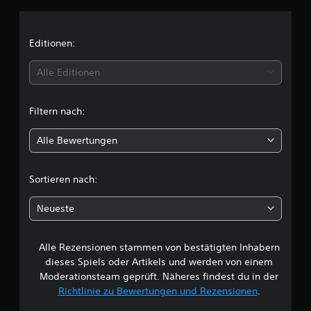
n
i
Editionen:
t
Alle Editionen
t
Filtern nach:
l
Alle Bewertungen
i
c
Sortieren nach:
h
Neueste
e
Alle Rezensionen stammen von bestätigten Inhabern
B
dieses Spiels oder Artikels und werden von einem
e
Moderationsteam geprüft. Näheres findest du in der
Richtlinie zu Bewertungen und Rezensionen
.
w