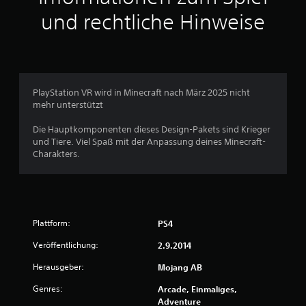
e
e
i
s
und rechtliche Hinweise
n
a
t
S
k
d
d
p
ö
e
e
i
n
r
r
e
n
h
S
l
t
i
t
s
e
l
PlayStation VR wird in Minecraft nach März 2025 nicht
i
j
n
f
mehr unterstützt
c
e
,
t
k
d
s
d
Die Hauptkomponenten dieses Design-Pakets sind Krieger
s
e
p
i
und Tiere. Viel Spaß mit der Anpassung deines Minecraft-
.
r
i
r
Charakters.
z
e
d
e
S
l
a
i
p
e
b
t
n
e
i
e
o
i
e
i
Plattform:
PS4
d
,
l
n
e
d
b
Veröffentlichung:
s
2.9.2014
r
a
a
e
z
s
Herausgeber:
Mojang AB
h
r
u
S
e
o
s
p
Genres:
Arcade, Einmaliges,
n
h
e
i
Adventure