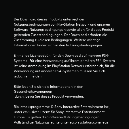
.
n
h
e
e
l
e
n
z
s
M
.
u
Der Download dieses Produkts unterliegt den 
c
a
s
Nutzungsbedingungen von PlayStation Network und unseren 
h
n
t
Software-Nutzungsbedingungen sowie allen für dieses Produkt 
n
u
a
geltenden Zusatzbedingungen. Der Download erfordert die 
e
e
r
Zustimmung zu diesen Bedingungen. Weitere wichtige 
l
l
t
Informationen finden sich in den Nutzungsbedingungen.
l
l
e
e
e
n
Einmalige Lizenzgebühr für den Download auf mehrere PS4-
u
T
s
Systeme. Für eine Verwendung auf Ihrem primären PS4-System 
n
a
S
ist keine Anmeldung im PlayStation Network erforderlich, für die 
d
Verwendung auf anderen PS4-Systemen müssen Sie sich 
s
p
d
jedoch anmelden.
t
e
i
e
i
e
Bitte lesen Sie sich die Informationen in den 
n
c
E
Gesundheitswarnungen
b
h
i
 durch, bevor Sie dieses Produkt verwenden.
e
e
n
d
r
s
Bibliotheksprogramme © Sony Interactive Entertainment Inc., 
t
i
n
unter exklusiver Lizenz für Sony Interactive Entertainment 
e
Europe. Es gelten die Software-Nutzungsbedingungen. 
e
D
l
Vollständige Nutzungsrechte unter eu.playstation.com/legal.
n
u
l