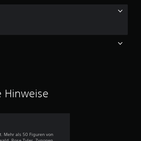
a
u
s
9
5
8
e Hinweise
B
e
w
e
t. Mehr als 50 Figuren von
swald, Rose Tyler, Zygonen,