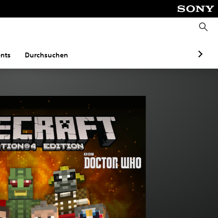
S
u
c
h
e
nts
Durchsuchen
n