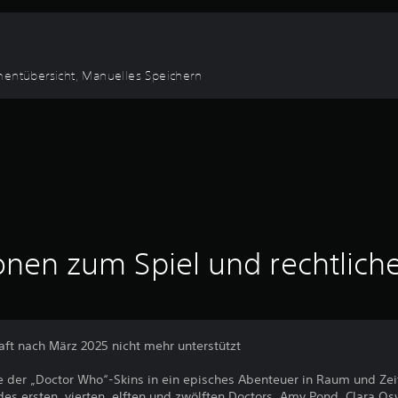
ementübersicht, Manuelles Speichern
onen zum Spiel und rechtlich
aft nach März 2025 nicht mehr unterstützt
e der „Doctor Who“-Skins in ein episches Abenteuer in Raum und Zei
des ersten, vierten, elften und zwölften Doctors, Amy Pond, Clara O