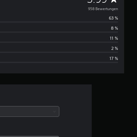
u
958 Bewertungen
63 %
r
8 %
c
11 %
h
2 %
17 %
s
c
h
n
i
t