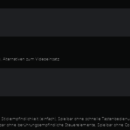
), Alternativen zum Videoeinsatz
Stickempfindlichkeit (einfach), Spielbar ohne schnelle Tastenbedien
bar ohne berührungsempfindliche Steuerelemente, Spielbar ohne Contro