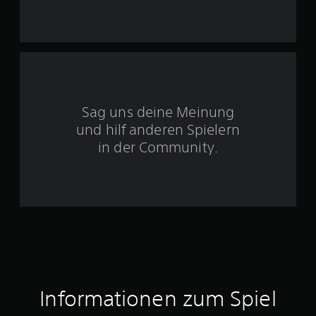
5
S
t
Sag uns deine Meinung
e
und hilf anderen Spielern
r
in der Community.
n
e
n
a
u
Informationen zum Spiel
s