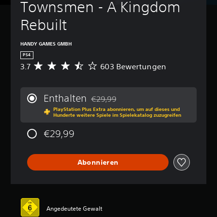
Townsmen - A Kingdom 
Rebuilt
HANDY GAMES GMBH
PS4
3.7
603 Bewertungen
D
u
r
c
Enthalten
€29,99
h
Preisnachlass gegenüber dem Originalp
PlayStation Plus Extra abonnieren, um auf dieses und
s
Hunderte weitere Spiele im Spielekatalog zuzugreifen
c
h
€29,99
n
i
t
Abonnieren
t
l
i
c
h
e
Angedeutete Gewalt
B