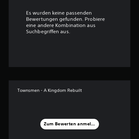
r
Es wurden keine passenden
t
Bewertungen gefunden. Probiere
eine andere Kombination aus
u
Suchbegriffen aus.
n
g
:
3
.
Townsmen - A Kingdom Rebuilt
7
v
o
Zum Bewerten anmelden
n