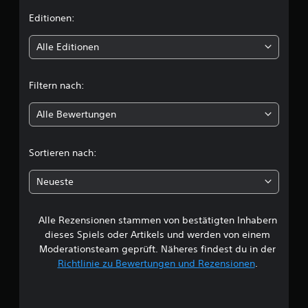
i
Editionen:
t
Alle Editionen
t
Filtern nach:
l
Alle Bewertungen
i
c
Sortieren nach:
h
Neueste
e
Alle Rezensionen stammen von bestätigten Inhabern
B
dieses Spiels oder Artikels und werden von einem
e
Moderationsteam geprüft. Näheres findest du in der
Richtlinie zu Bewertungen und Rezensionen
.
w
e