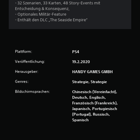
g
- 32 Szenarien, 33 Karten, 48 Story-Events mit
Entscheidung & Konsequenz,
e
- Optionales Militär-Feature
- Enthält den DLC „The Seaside Empire”
n
Plattform:
PS4
Veröffentlichung:
19.2.2020
Herausgeber:
HANDY GAMES GMBH
Genres:
Strategie, Strategie
Bildschirmsprachen:
Chinesisch (Vereinfacht),
Deutsch, Englisch,
Französisch (Frankreich),
Japanisch, Portugiesisch
(Portugal), Russisch,
Spanisch