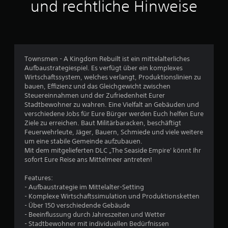
und rechtliche Hinweise
6
0
3
Townsmen - A Kingdom Rebuilt ist ein mittelalterliches
Aufbaustrategiespiel. Es verfügt über ein komplexes
Wirtschaftssystem, welches verlangt, Produktionslinien zu
B
bauen, Effizienz und das Gleichgewicht zwischen
Steuereinnahmen und der Zufriedenheit Eurer
e
Stadtbewohner zu wahren. Eine Vielfalt an Gebäuden und
verschiedene Jobs für Eure Bürger werden Euch helfen Eure
w
Ziele zu erreichen. Baut Militärbaracken, beschäftigt
Feuerwehrleute, Jäger, Bauern, Schmiede und viele weitere
e
um eine stabile Gemeinde aufzubauen.
Mit dem mitgelieferten DLC „The Seaside Empire' könnt Ihr
r
sofort Eure Reise ans Mittelmeer antreten!
t
Features:
- Aufbaustrategie im Mittelalter-Setting
u
- Komplexe Wirtschaftssimulation und Produktionsketten
- Über 150 verschiedende Gebäude
n
- Beeinflussung durch Jahreszeiten und Wetter
- Stadtbewohner mit individuellen Bedürfnissen