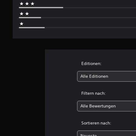
1
B
e
w
e
r
t
u
n
g
Editionen:
e
n
Alle Editionen
Filtern nach:
Alle Bewertungen
Sortieren nach:
Neueste