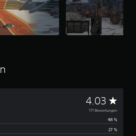
en
D
4.03
u
171 Bewertungen
48 %
r
27 %