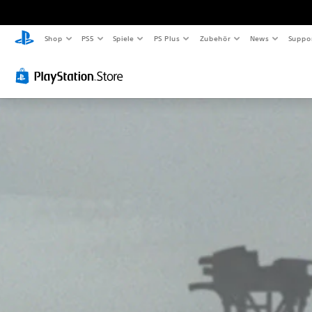
Shop
PS5
Spiele
PS Plus
Zubehör
News
Suppo