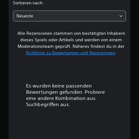
c
Sortieren nach:
h
Neueste
e
Alle Rezensionen stammen von bestätigten Inhabern
B
dieses Spiels oder Artikels und werden von einem
e
Moderationsteam geprüft. Näheres findest du in der
Richtlinie zu Bewertungen und Rezensionen
.
w
e
r
Es wurden keine passenden
t
Bewertungen gefunden. Probiere
eine andere Kombination aus
u
Suchbegriffen aus.
n
g