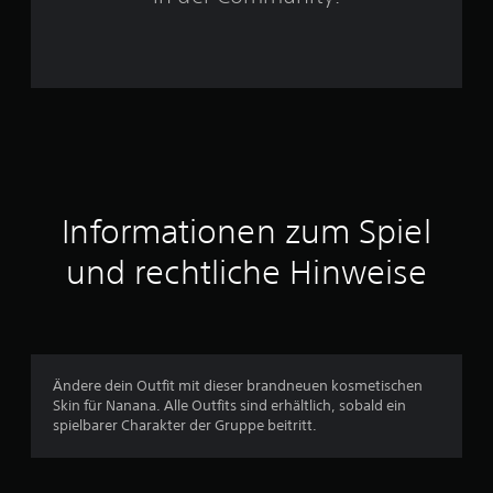
n
a
u
s
4
Informationen zum Spiel
und rechtliche Hinweise
B
e
w
Ändere dein Outfit mit dieser brandneuen kosmetischen
e
Skin für Nanana. Alle Outfits sind erhältlich, sobald ein
spielbarer Charakter der Gruppe beitritt.
r
t