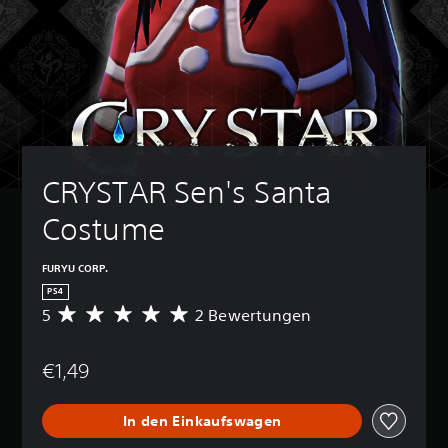
CRYSTAR Sen's Santa 
Costume
FURYU CORP.
PS4
5
2 Bewertungen
D
u
r
€1,49
c
h
s
In den Einkaufswagen
c
h