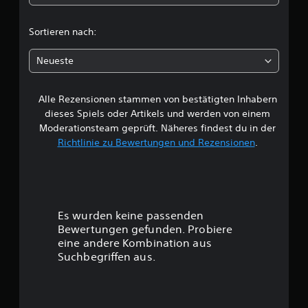
i
c
Sortieren nach:
h
Neueste
e
Alle Rezensionen stammen von bestätigten Inhabern
B
dieses Spiels oder Artikels und werden von einem
e
Moderationsteam geprüft. Näheres findest du in der
Richtlinie zu Bewertungen und Rezensionen
.
w
e
r
Es wurden keine passenden
t
Bewertungen gefunden. Probiere
eine andere Kombination aus
u
Suchbegriffen aus.
n