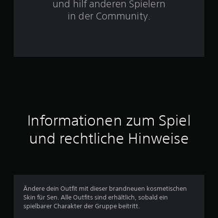
und hilf anderen Spielern
e
in der Community.
n
a
u
s
2
Informationen zum Spiel
und rechtliche Hinweise
B
e
w
Ändere dein Outfit mit dieser brandneuen kosmetischen
e
Skin für Sen. Alle Outfits sind erhältlich, sobald ein
spielbarer Charakter der Gruppe beitritt.
r