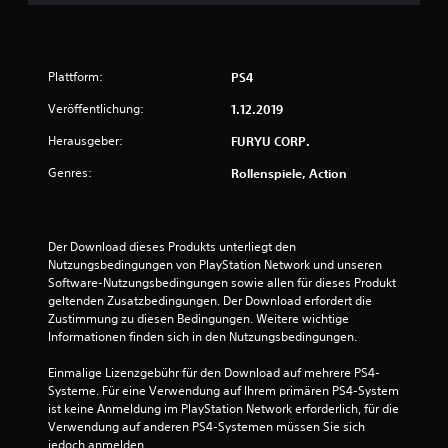
t
u
Plattform:
PS4
n
Veröffentlichung:
1.12.2019
g
Herausgeber:
FURYU CORP.
e
Genres:
Rollenspiele, Action
n
Der Download dieses Produkts unterliegt den 
Nutzungsbedingungen von PlayStation Network und unseren 
Software-Nutzungsbedingungen sowie allen für dieses Produkt 
geltenden Zusatzbedingungen. Der Download erfordert die 
Zustimmung zu diesen Bedingungen. Weitere wichtige 
Informationen finden sich in den Nutzungsbedingungen.
Einmalige Lizenzgebühr für den Download auf mehrere PS4-
Systeme. Für eine Verwendung auf Ihrem primären PS4-System 
ist keine Anmeldung im PlayStation Network erforderlich, für die 
Verwendung auf anderen PS4-Systemen müssen Sie sich 
jedoch anmelden.