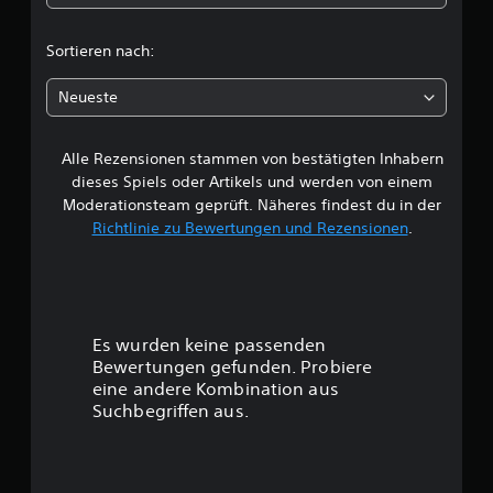
i
c
Sortieren nach:
h
Neueste
e
Alle Rezensionen stammen von bestätigten Inhabern
B
dieses Spiels oder Artikels und werden von einem
e
Moderationsteam geprüft. Näheres findest du in der
Richtlinie zu Bewertungen und Rezensionen
.
w
e
r
Es wurden keine passenden
t
Bewertungen gefunden. Probiere
eine andere Kombination aus
u
Suchbegriffen aus.
n