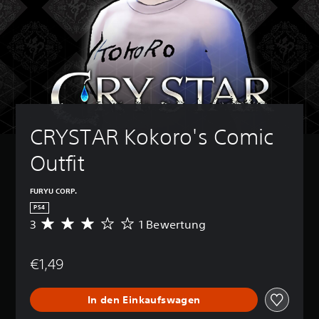
CRYSTAR Kokoro's Comic 
Outfit
FURYU CORP.
PS4
3
1 Bewertung
D
u
r
€1,49
c
h
s
In den Einkaufswagen
c
h