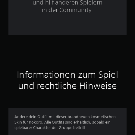
und hilf anderen Spielern
e
in der Community.
n
a
u
s
1
Informationen zum Spiel
und rechtliche Hinweise
B
e
w
Ändere dein Outfit mit dieser brandneuen kosmetischen
e
Skin für Kokoro. Alle Outfits sind erhältlich, sobald ein
spielbarer Charakter der Gruppe beitritt.
r