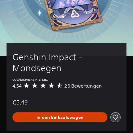
Genshin Impact – 
Mondsegen
COGNOSPHERE PTE. LTD.
4.54
26 Bewertungen
D
u
r
€5,49
c
h
s
In den Einkaufswagen
c
h
n