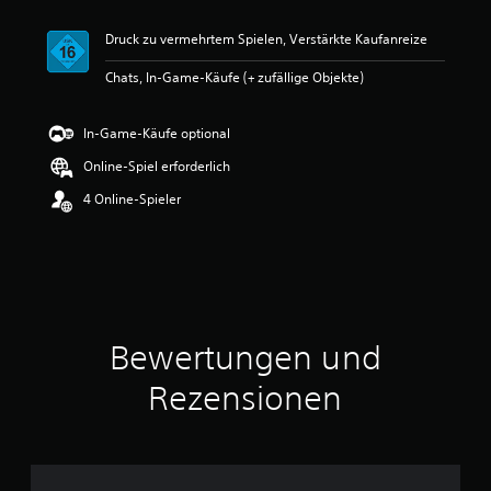
i
t
Druck zu vermehrtem Spielen, Verstärkte Kaufanreize
t
l
Chats, In-Game-Käufe (+ zufällige Objekte)
i
c
h
In-Game-Käufe optional
e
B
Online-Spiel erforderlich
e
4 Online-Spieler
w
e
r
t
u
n
g
:
Bewertungen und
4
.
Rezensionen
5
4
v
o
n