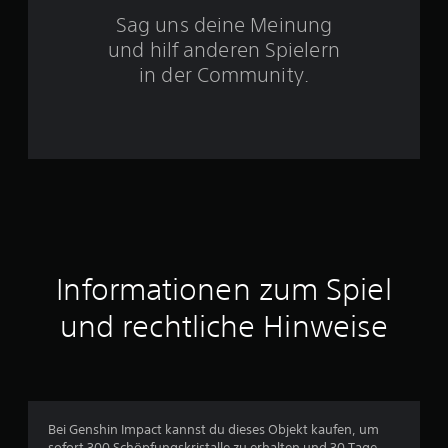
S
Sag uns deine Meinung
t
und hilf anderen Spielern
e
in der Community.
r
n
e
n
a
Informationen zum Spiel
u
und rechtliche Hinweise
s
2
6
Bei Genshin Impact kannst du dieses Objekt kaufen, um
sofort 300 Schöpfungskristalle zu erhalten und 30 Tage