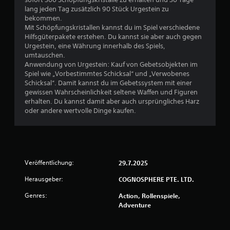
lang jeden Tag zusätzlich 90 Stück Urgestein zu
B
bekommen.
Mit Schöpfungskristallen kannst du im Spiel verschiedene
e
Hilfsgüterpakete erstehen. Du kannst sie aber auch gegen
Urgestein, eine Währung innerhalb des Spiels,
w
umtauschen.
Anwendung von Urgestein: Kauf von Gebetsobjekten im
e
Spiel wie „Vorbestimmtes Schicksal“ und „Verwobenes
Schicksal“. Damit kannst du im Gebetssystem mit einer
r
gewissen Wahrscheinlichkeit seltene Waffen und Figuren
erhalten. Du kannst damit aber auch ursprüngliches Harz
t
oder andere wertvolle Dinge kaufen.
u
n
Veröffentlichung:
29.7.2025
g
Herausgeber:
COGNOSPHERE PTE. LTD.
e
Genres:
Action, Rollenspiele,
n
Adventure