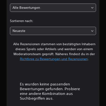
l
n
Alle Bewertungen
i
c
Sortieren nach:
h
Neueste
e
Alle Rezensionen stammen von bestätigten Inhabern
B
dieses Spiels oder Artikels und werden von einem
e
Moderationsteam geprüft. Näheres findest du in der
Richtlinie zu Bewertungen und Rezensionen
.
w
e
r
Es wurden keine passenden
t
Bewertungen gefunden. Probiere
eine andere Kombination aus
u
Suchbegriffen aus.