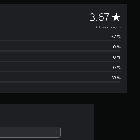
D
3.67
u
3 Bewertungen
67 %
r
0 %
c
0 %
h
0 %
33 %
s
c
h
n
i