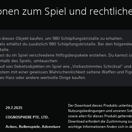
onen zum Spiel und rechtlich
 dieses Objekt kaufen, um 980 Schöpfungskristalle zu erhalten.
els erhältst du zusätzlich 980 Schöpfungskristalle. Bei den folgende
talle.
nst du im Spiel verschiedene Hilfsgüterpakete erstehen. Du kannst 
rhalb des Spiels, umtauschen.
uf von Gebetsobjekten im Spiel wie „Vorbestimmtes Schicksal“ und
tem mit einer gewissen Wahrscheinlichkeit seltene Waffen und Figu
es Harz oder andere wertvolle Dinge kaufen.
Der Download dieses Produkts unterlieg
29.7.2025
Nutzungsbedingungen und unseren So
sowie allen für dieses Produkt geltend
COGNOSPHERE PTE. LTD.
Download erfordert die Zustimmung zu 
Action, Rollenspiele, Adventure
wichtige Informationen finden sich in