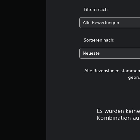
t
u
Filtern nach:
n
g
Alle Bewertungen
e
n
Sortieren nach:
Neueste
Alle Rezensionen stammen 
geprü
Es wurden keine
Kombination aus