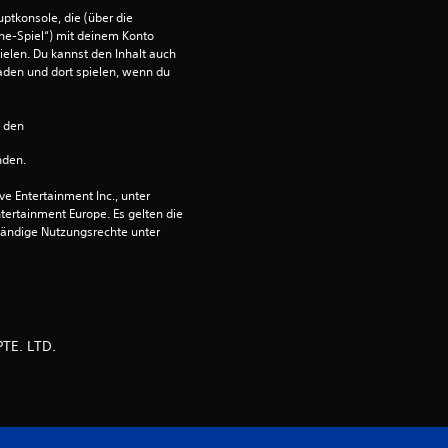
n
ptkonsole, die (über die 
ne-Spiel“) mit deinem Konto 
ielen. Du kannst den Inhalt auch 
a
den und dort spielen, wenn du 
u
n den 
s
nden.
3
 Entertainment Inc., unter 
ntertainment Europe. Es gelten die 
ändige Nutzungsrechte unter 
B
e
TE. LTD.
w
e
r