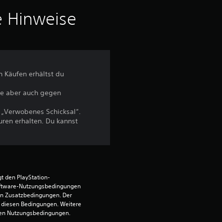
v
e Hinweise
o
n
5
n Käufen erhältst du
sie aber auch gegen
S
 „Verwobenes Schicksal“.
ren erhalten. Du kannst
t
e
r
t den PlayStation-
ftware-Nutzungsbedingungen 
n
en Zusatzbedingungen. Der 
diesen Bedingungen. Weitere 
e
 den Nutzungsbedingungen.