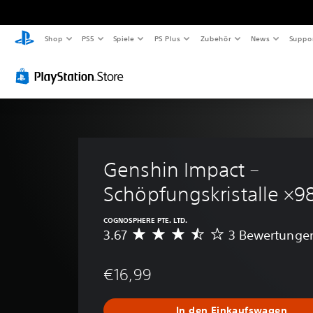
Shop
PS5
Spiele
PS Plus
Zubehör
News
Suppo
Genshin Impact – 
Schöpfungskristalle ×9
COGNOSPHERE PTE. LTD.
3.67
3 Bewertunge
D
u
r
€16,99
c
h
s
In den Einkaufswagen