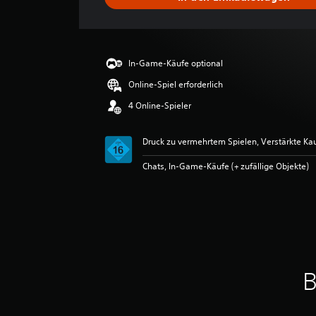
c
h
n
i
t
In-Game-Käufe optional
t
l
Online-Spiel erforderlich
i
4 Online-Spieler
c
h
e
Druck zu vermehrtem Spielen, Verstärkte Ka
B
e
Chats, In-Game-Käufe (+ zufällige Objekte)
w
e
r
t
u
n
g
:
B
3
.
6