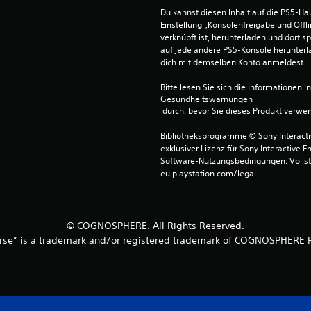
Du kannst diesen Inhalt auf die PS5-Hau
Einstellung „Konsolenfreigabe und Offli
verknüpft ist, herunterladen und dort sp
auf jede andere PS5-Konsole herunterla
dich mit demselben Konto anmeldest.
Bitte lesen Sie sich die Informationen i
Gesundheitswarnungen
 durch, bevor Sie dieses Produkt verwe
Bibliotheksprogramme © Sony Interactive
exklusiver Lizenz für Sony Interactive E
Software-Nutzungsbedingungen. Vollst
eu.playstation.com/legal.
© COGNOSPHERE. All Rights Reserved.
rse” is a trademark and/or registered trademark of COGNOSPHERE P