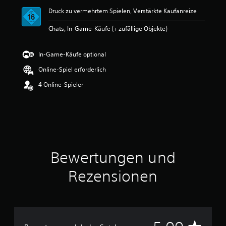
t
Druck zu vermehrtem Spielen, Verstärkte Kaufanreize
t
l
Chats, In-Game-Käufe (+ zufällige Objekte)
i
c
h
In-Game-Käufe optional
e
B
Online-Spiel erforderlich
e
4 Online-Spieler
w
e
r
t
u
n
g
:
Bewertungen und
5
v
Rezensionen
o
n
5
S
D
t