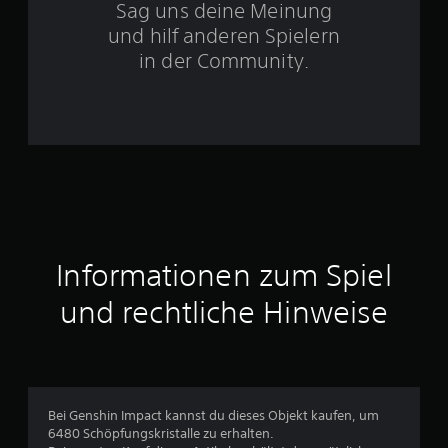
Sag uns deine Meinung
n
und hilf anderen Spielern
e
in der Community.
n
a
u
s
2
Informationen zum Spiel
und rechtliche Hinweise
B
e
w
Bei Genshin Impact kannst du dieses Objekt kaufen, um
e
6480 Schöpfungskristalle zu erhalten.