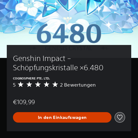
Genshin Impact – 
Schöpfungskristalle ×6.480
COGNOSPHERE PTE. LTD.
5
2 Bewertungen
D
u
r
€109,99
c
h
s
In den Einkaufswagen
c
h
n
i