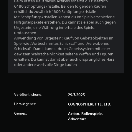
Beim ersten Kauf dieses Artikels erhältst du zusätzlich
r
6480 Schöpfungskristalle. Bei den folgenden Käufen
erhältst du zusätzlich 1600 Schöpfungskristalle.
t
Mit Schöpfungskristallen kannst du im Spiel verschiedene
Hilfsgüterpakete erstehen. Du kannst sie aber auch gegen
u
Urgestein, eine Währung innerhalb des Spiels,
umtauschen.
n
Anwendung von Urgestein: Kauf von Gebetsobjekten im
Spiel wie „Vorbestimmtes Schicksal“ und „Verwobenes
g
Schicksal“. Damit kannst du im Gebetssystem mit einer
gewissen Wahrscheinlichkeit seltene Waffen und Figuren
e
erhalten. Du kannst damit aber auch ursprüngliches Harz
oder andere wertvolle Dinge kaufen.
n
Veröffentlichung:
29.7.2025
Herausgeber:
COGNOSPHERE PTE. LTD.
Genres:
Action, Rollenspiele,
Adventure