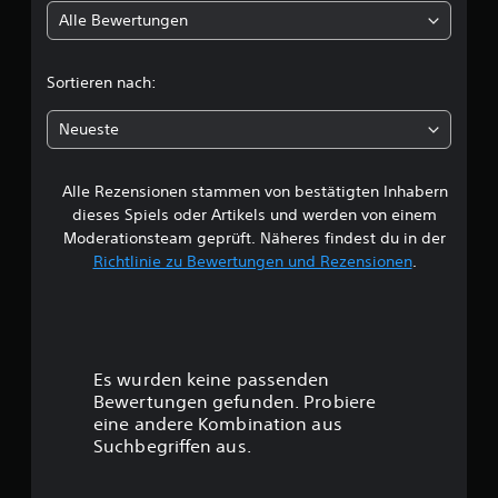
Alle Bewertungen
i
c
Sortieren nach:
h
Neueste
e
Alle Rezensionen stammen von bestätigten Inhabern
B
dieses Spiels oder Artikels und werden von einem
e
Moderationsteam geprüft. Näheres findest du in der
Richtlinie zu Bewertungen und Rezensionen
.
w
e
r
Es wurden keine passenden
t
Bewertungen gefunden. Probiere
eine andere Kombination aus
u
Suchbegriffen aus.
n