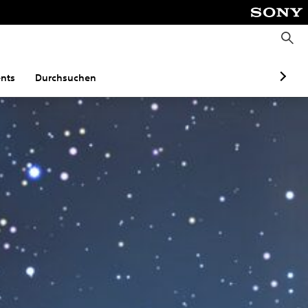
S
u
c
h
e
nts
Durchsuchen
n