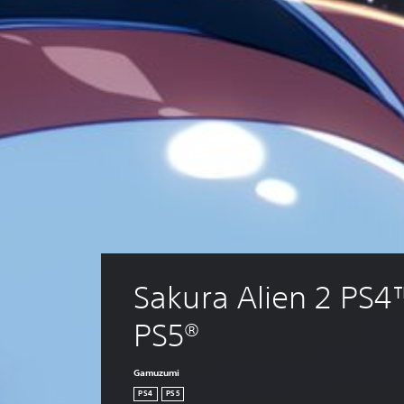
Sakura Alien 2 PS4
PS5®
Gamuzumi
PS4
PS5