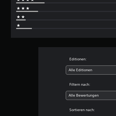
4
B
e
w
e
r
t
u
n
g
e
Editionen:
n
Alle Editionen
Filtern nach:
Alle Bewertungen
Sortieren nach: