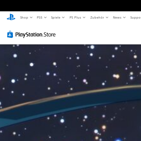
Shop
PS5
Spiele
PS Plus
Zubehör
News
Suppo