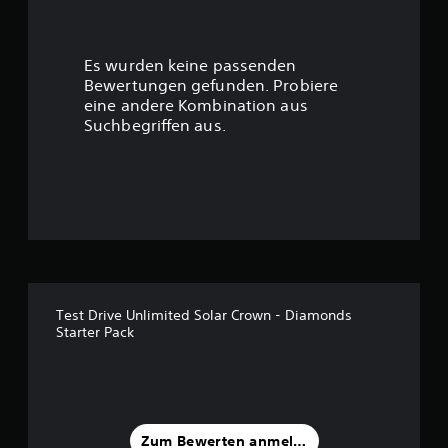
e
r
Es wurden keine passenden
t
Bewertungen gefunden. Probiere
eine andere Kombination aus
u
Suchbegriffen aus.
n
g
:
3
v
Test Drive Unlimited Solar Crown - Diamonds
Starter Pack
o
n
5
Zum Bewerten anmelden