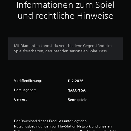
Informationen zum Spiel
B
und rechtliche Hinweise
e
w
e
Mit Diamanten kannst du verschiedene Gegenstände im
Spiel freischalten, darunter den saisonalen Solar-Pass.
r
t
u
Veröffentlichung:
11.2.2026
n
Herausgeber:
NACON SA
g
Genres:
Rennspiele
e
n
Der Download dieses Produkts unterliegt den 
Nutzungsbedingungen von PlayStation Network und unseren 