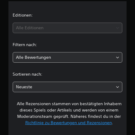
n
i
Editionen:
t
Alle Editionen
t
Filtern nach:
l
Alle Bewertungen
i
c
Sortieren nach:
h
Neueste
e
Alle Rezensionen stammen von bestätigten Inhabern
B
dieses Spiels oder Artikels und werden von einem
e
Moderationsteam geprüft. Näheres findest du in der
Richtlinie zu Bewertungen und Rezensionen
.
w