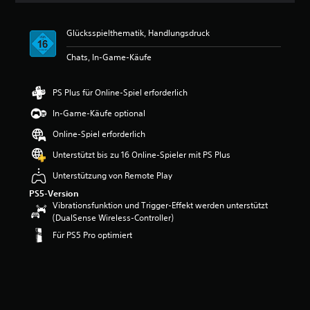
i
t
Glücksspielthematik, Handlungsdruck
t
l
Chats, In-Game-Käufe
i
c
h
PS Plus für Online-Spiel erforderlich
e
B
In-Game-Käufe optional
e
Online-Spiel erforderlich
w
e
Unterstützt bis zu 16 Online-Spieler mit PS Plus
r
t
Unterstützung von Remote Play
u
PS5-Version
n
Vibrationsfunktion und Trigger-Effekt werden unterstützt
g
(DualSense Wireless-Controller)
:
Für PS5 Pro optimiert
3
v
o
n
5
S