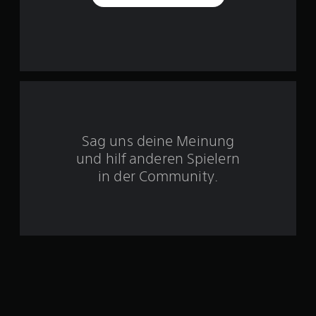
S
t
e
r
n
Sag uns deine Meinung
und hilf anderen Spielern
e
in der Community.
n
a
u
s
2