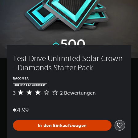
Test Drive Unlimited Solar Crown 
- Diamonds Starter Pack
NACON SA
FÜR PS5 PRO OPTIMIERT
3
2 Bewertungen
D
u
r
€4,99
c
h
s
In den Einkaufswagen
c
h
n