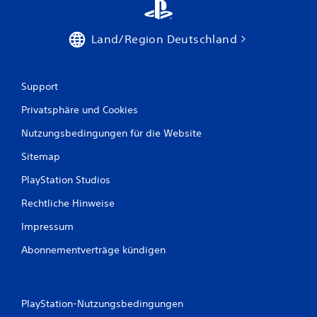
t
e
i
i
v
Land/Region Deutschland
c
e
h
n
z
z
e
Support
u
i
m
Privatsphäre und Cookies
t
V
i
Nutzungsbedingungen für die Website
i
g
d
e
Sitemap
e
s
o
PlayStation Studios
D
e
r
Rechtliche Hinweise
i
ü
n
c
Impressum
s
k
a
Abonnementverträge kündigen
e
t
n
z
m
e
O
PlayStation-Nutzungsbedingungen
p
h