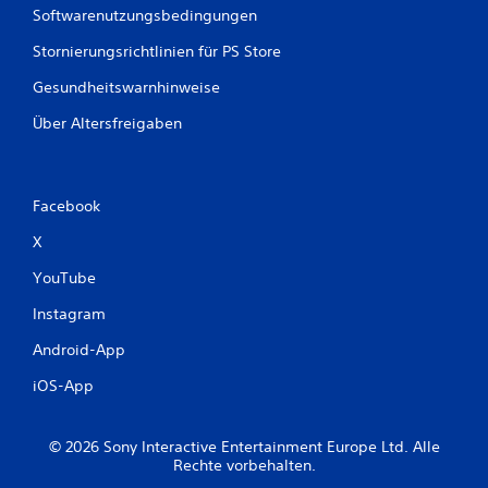
t
r
Softwarenutzungsbedingungen
i
e
s
Stornierungsrichtlinien für PS Store
r
c
e
h
Gesundheitswarnhinweise
r
e
T
Über Altersfreigaben
I
a
n
s
f
o
t
r
e
Facebook
m
n
a
X
D
t
u
YouTube
i
k
o
a
Instagram
n
n
e
Android-App
n
n
s
w
iOS-App
t
e
d
r
a
d
© 2026 Sony Interactive Entertainment Europe Ltd. Alle
s
e
Rechte vorbehalten.
S
n