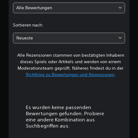
l
t
s
n
Alle Bewertungen
i
d
n
c
i
s
h
e
c
t
n
Sortieren nach:
A
A
e
u
h
n
l
d
Neueste
l
l
i
e
e
e
o
i
a
T
Alle Rezensionen stammen von bestätigten Inhabern
B
t
u
a
u
dieses Spiels oder Artikels und werden von einem
s
n
e
s
Moderationsteam geprüft. Näheres findest du in der
g
g
t
Richtlinie zu Bewertungen und Rezensionen
.
a
e
w
e
b
n
n
e
f
e
b
s
ü
e
o
r
r
d
e
d
Es wurden keine passenden
i
i
a
t
Bewertungen gefunden. Probiere
n
e
s
eine andere Kombination aus
s
G
n
u
Suchbegriffen aus.
t
a
u
e
m
n
n
l