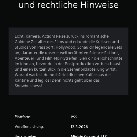
und rechtliche Hinweise
e
d
a
r
e
u
o
r
s
d
d
g
e
u
a
r
d
b
i
a
Licht, Kamera, Action! Reise zurück ins romantische
e
n
s
Goldene Zeitalter des Films und erkunde die Kulissen und
s
n
S
Studios von Passport: Hollywood. Schau dir legendäre Sets
o
e
p
an, darunter die unserer weltberühmten Science-Fiction-,
e
r
i
Abenteuer- und Film-Noir-Streifen. Sieh dir die Rohschnitte
i
h
e
im Kino an, bevor du in der Postproduktion vorbeischaust
n
a
l
und einen kurzen Blick in die Szenenbildabteilung wirfst.
s
l
e
Worauf wartest du noch? Hol dir einen Kaffee aus der
t
b
n
Kantine und leg los! Denn nichts geht über das
e
e
f
Showbusiness!
l
i
o
l
n
l
e
e
g
n
r
e
,
z
n
d
Plattform:
PS5
e
l
a
i
o
s
Veröffentlichung:
12.3.2026
t
s
s
l
ü
Herausgeber:
Mighty Coconut, LLC