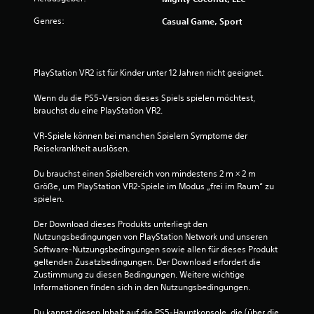
K
i
b
l
c
e
Genres:
Casual Game, Sport
ä
h
n
n
e
k
g
n
a
e
B
n
PlayStation VR2 ist für Kinder unter 12 Jahren nicht geeignet.
a
e
n
u
s
s
Wenn du die PS5-Version dieses Spiels spielen möchtest, 
s
c
t
brauchst du eine PlayStation VR2.
a
h
.
l
r
VR-Spiele können bei manchen Spielern Symptome der 
l
ä
Reisekrankheit auslösen.
e
n
n
k
Du brauchst einen Spielbereich von mindestens 2 m × 2 m 
R
u
Größe, um PlayStation VR2-Spiele im Modus „frei im Raum“ zu 
i
n
spielen.
c
g
h
d
Der Download dieses Produkts unterliegt den 
t
r
Nutzungsbedingungen von PlayStation Network und unseren 
u
ü
Software-Nutzungsbedingungen sowie allen für dieses Produkt 
n
c
geltenden Zusatzbedingungen. Der Download erfordert die 
g
k
Zustimmung zu diesen Bedingungen. Weitere wichtige 
e
e
Informationen finden sich in den Nutzungsbedingungen.
n
n
z
z
Du kannst diesen Inhalt auf die PS5-Hauptkonsole, die (über die 