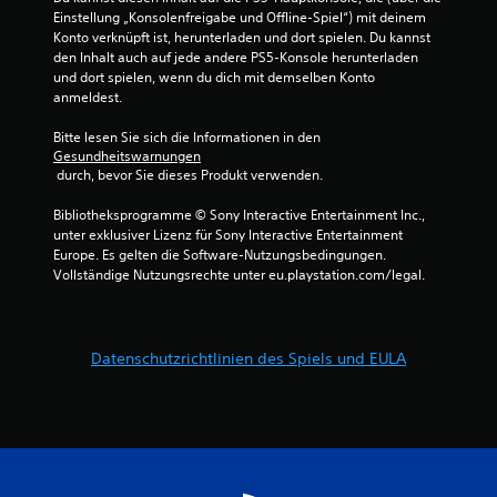
u
u
Einstellung „Konsolenfreigabe und Offline-Spiel“) mit deinem 
k
m
Konto verknüpft ist, herunterladen und dort spielen. Du kannst 
o
ü
den Inhalt auch auf jede andere PS5-Konsole herunterladen 
m
s
und dort spielen, wenn du dich mit demselben Konto 
m
s
anmeldest.
e
e
n
n
Bitte lesen Sie sich die Informationen in den 
s
.
Gesundheitswarnungen
c
 durch, bevor Sie dieses Produkt verwenden.
h
e
S
Bibliotheksprogramme © Sony Interactive Entertainment Inc., 
i
p
unter exklusiver Lizenz für Sony Interactive Entertainment 
n
i
Europe. Es gelten die Software-Nutzungsbedingungen. 
e
e
Vollständige Nutzungsrechte unter eu.playstation.com/legal.
n
l
.
b
a
A
Datenschutzrichtlinien des Spiels und EULA
r
l
o
t
h
e
n
r
e
n
g
a
l