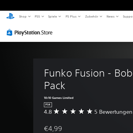
Shop
PS5
Spiele
PS Plus
Zubehör
News
Suppo
Funko Fusion - Bob
Pack
10:10 Games Limited
PS4
4.8
5 Bewertungen
D
u
r
€4,99
c