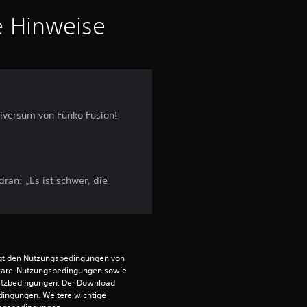
o
e Hinweise
n
5
iversum von Funko Fusion!
S
t
e
ran: „Es ist schwer, die
r
n
egt den Nutzungsbedingungen von 
e
ware-Nutzungsbedingungen sowie 
satzbedingungen. Der Download 
n
dingungen. Weitere wichtige 