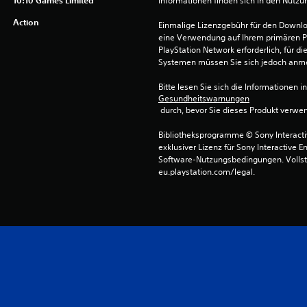
Informationen finden sich in den Nutz
Action
Einmalige Lizenzgebühr für den Downlo
eine Verwendung auf Ihrem primären P
PlayStation Network erforderlich, für 
Systemen müssen Sie sich jedoch anm
Bitte lesen Sie sich die Informationen i
Gesundheitswarnungen
 durch, bevor Sie dieses Produkt verwe
Bibliotheksprogramme © Sony Interactive
exklusiver Lizenz für Sony Interactive E
Software-Nutzungsbedingungen. Vollst
eu.playstation.com/legal.