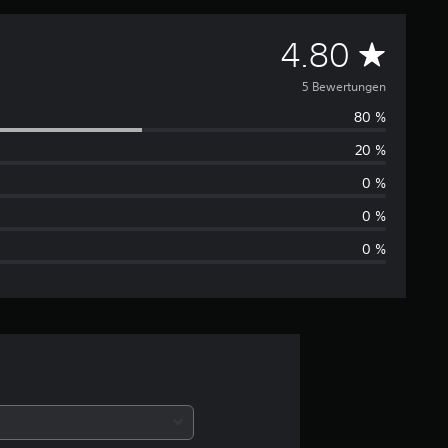
D
4.80
u
5 Bewertungen
80 %
r
20 %
c
0 %
h
0 %
0 %
s
c
h
n
i