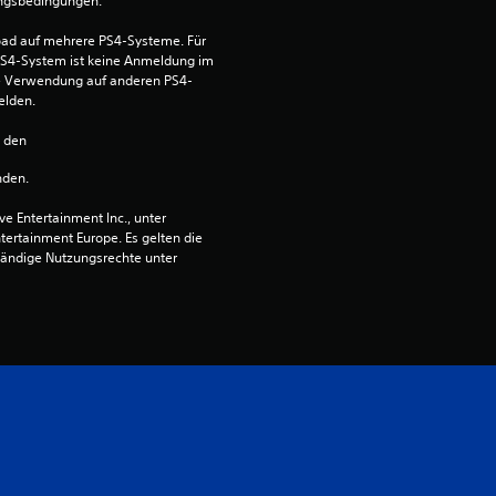
ungsbedingungen.
a
ad auf mehrere PS4-Systeme. Für 
S4-System ist keine Anmeldung im 
u
die Verwendung auf anderen PS4-
elden.
s
n den 
5
nden.
 Entertainment Inc., unter 
ntertainment Europe. Es gelten die 
B
ändige Nutzungsrechte unter 
e
w
e
r
t