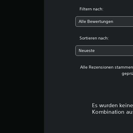
r
t
Filtern nach:
u
n
Alle Bewertungen
g
e
n
Sortieren nach:
Neueste
Alle Rezensionen stammen 
geprü
Es wurden keine
Kombination aus