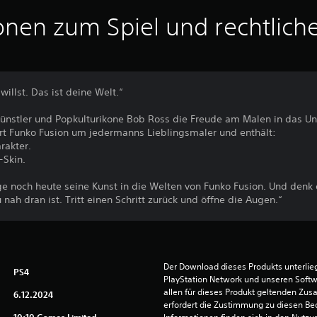
onen zum Spiel und rechtlich
willst. Das ist deine Welt.“
ünstler und Popkulturikone Bob Ross die Freude am Malen in das Un
rt Funko Fusion um jedermanns Lieblingsmaler und enthält:
rakter.
-Skin.
e noch heute seine Kunst in die Welten von Funko Fusion. Und denk d
ah dran ist. Tritt einen Schritt zurück und öffne die Augen.“
Der Download dieses Produkts unterli
PS4
PlayStation Network und unseren Soft
allen für dieses Produkt geltenden Zu
6.12.2024
erfordert die Zustimmung zu diesen Be
10:10 Games Limited