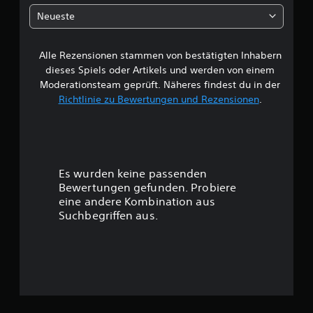
n
l
Neueste
e
g
u
Alle Rezensionen stammen von bestätigten Inhabern
n
dieses Spiels oder Artikels und werden von einem
g
Moderationsteam geprüft. Näheres findest du in der
e
Richtlinie zu Bewertungen und Rezensionen
.
n
n
u
t
z
e
Es wurden keine passenden
n
Bewertungen gefunden. Probiere
.
eine andere Kombination aus
Suchbegriffen aus.