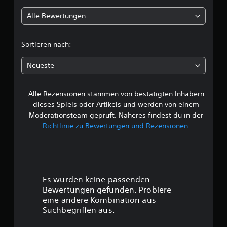
l
Alle Bewertungen
i
c
Sortieren nach:
h
Neueste
e
Alle Rezensionen stammen von bestätigten Inhabern
B
dieses Spiels oder Artikels und werden von einem
e
Moderationsteam geprüft. Näheres findest du in der
Richtlinie zu Bewertungen und Rezensionen
.
w
e
r
Es wurden keine passenden
t
Bewertungen gefunden. Probiere
eine andere Kombination aus
u
Suchbegriffen aus.