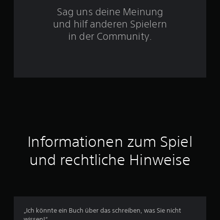
S
Sag uns deine Meinung
t
und hilf anderen Spielern
e
in der Community.
r
n
e
n
a
Informationen zum Spiel
u
und rechtliche Hinweise
s
6
5
„Ich könnte ein Buch über das schreiben, was Sie nicht
wissen!“