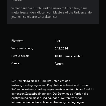
B
Schlendern Sie durch Funko Fusion mit Trap Jaw, dem
metallfressenden Idioten von Masters of the Universe, der
e
jetzt ein spielbarer Charakter ist!
w
e
Plattform:
PS4
r
Veröffentlichung:
6.12.2024
t
Herausgeber:
10:10 Games Limited
u
Genres:
Action
n
g
Der Download dieses Produkts unterliegt den 
e
Nutzungsbedingungen von PlayStation Network und unseren 
Software-Nutzungsbedingungen sowie allen für dieses Produkt 
n
geltenden Zusatzbedingungen. Der Download erfordert die 
Zustimmung zu diesen Bedingungen. Weitere wichtige 
Informationen finden sich in den Nutzungsbedingungen.