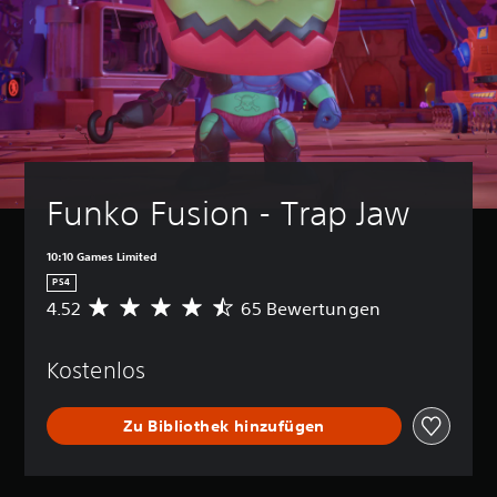
Funko Fusion - Trap Jaw
10:10 Games Limited
PS4
4.52
65 Bewertungen
D
u
r
Kostenlos
c
h
s
Zu Bibliothek hinzufügen
c
h
n
i