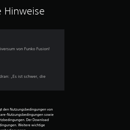
o
e Hinweise
n
5
iversum von Funko Fusion!
S
t
e
ran: „Es ist schwer, die
r
n
egt den Nutzungsbedingungen von 
e
ware-Nutzungsbedingungen sowie 
satzbedingungen. Der Download 
n
dingungen. Weitere wichtige 