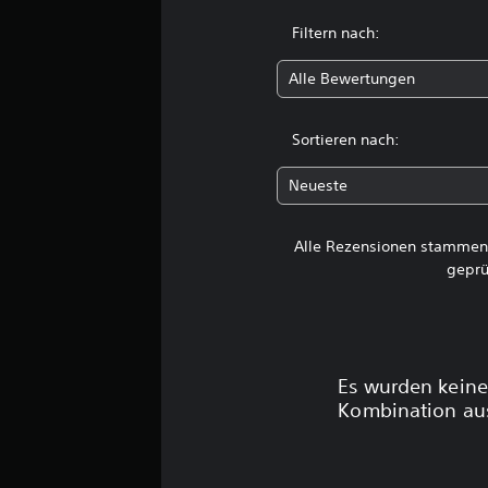
e
r
Filtern nach:
t
u
Alle Bewertungen
n
g
e
Sortieren nach:
n
Neueste
Alle Rezensionen stammen 
geprü
Es wurden keine
Kombination aus