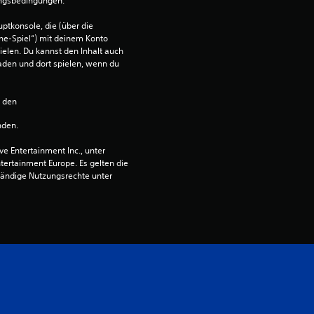
ungsbedingungen.
a
ptkonsole, die (über die 
ne-Spiel“) mit deinem Konto 
u
ielen. Du kannst den Inhalt auch 
den und dort spielen, wenn du 
s
4
n den 
nden.
1
 Entertainment Inc., unter 
ntertainment Europe. Es gelten die 
ändige Nutzungsrechte unter 
B
e
w
e
r