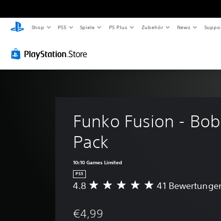
Shop
PS5
Spiele
PS Plus
Zubehör
News
Suppo
Funko Fusion - Bob
Pack
10:10 Games Limited
PS5
4.8
41 Bewertunge
D
u
r
€4,99
c