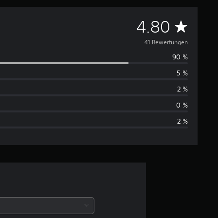
D
4.80
u
41 Bewertungen
90 %
r
5 %
c
2 %
h
0 %
2 %
s
c
h
n
i