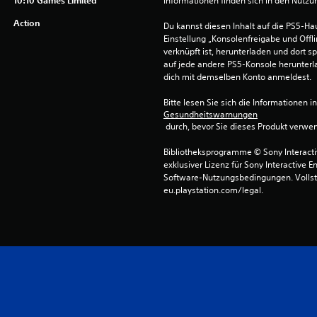
Informationen finden sich in den Nutz
Action
Du kannst diesen Inhalt auf die PS5-Hau
Einstellung „Konsolenfreigabe und Offli
verknüpft ist, herunterladen und dort sp
auf jede andere PS5-Konsole herunterla
dich mit demselben Konto anmeldest.
Bitte lesen Sie sich die Informationen i
Gesundheitswarnungen
 durch, bevor Sie dieses Produkt verwe
Bibliotheksprogramme © Sony Interactive
exklusiver Lizenz für Sony Interactive E
Software-Nutzungsbedingungen. Vollst
eu.playstation.com/legal.