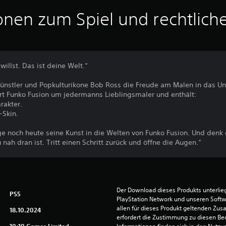
onen zum Spiel und rechtlich
willst. Das ist deine Welt.“
ünstler und Popkulturikone Bob Ross die Freude am Malen in das Un
rt Funko Fusion um jedermanns Lieblingsmaler und enthält:
rakter.
-Skin.
e noch heute seine Kunst in die Welten von Funko Fusion. Und denk d
ah dran ist. Tritt einen Schritt zurück und öffne die Augen.“
Der Download dieses Produkts unterli
PS5
PlayStation Network und unseren Soft
allen für dieses Produkt geltenden Zu
18.10.2024
erfordert die Zustimmung zu diesen Be
10:10 Games Limited