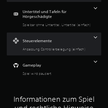
w
Untertitel und Tafeln für
e
Hörgeschädigte
r
Spielbar ohne Untertitel, Untertitel (einfach)
t
u
Steuerelemente
n
Anpassung Controllerbelegung (einfach)
g
Gameplay
e
Spiel wird pausiert
n
Informationen zum Spiel