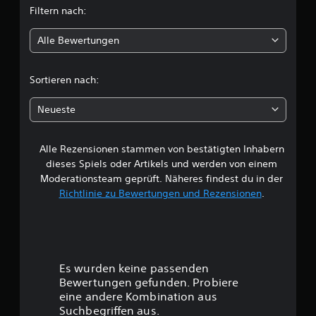
D
Filtern nach:
l
a
l
e
s
g
Alle Bewertungen
S
i
u
p
n
i
c
g
Sortieren nach:
e
e
l
h
n
e
Neueste
n
n
e
u
t
t
h
Alle Rezensionen stammen von bestätigten Inhabern
B
z
ä
dieses Spiels oder Artikels und werden von einem
e
l
e
n
Moderationsteam geprüft. Näheres findest du in der
t
.
Richtlinie zu Bewertungen und Rezensionen
.
U
w
n
t
e
e
r
r
t
Es wurden keine passenden
i
t
Bewertungen gefunden. Probiere
t
eine andere Kombination aus
e
u
Suchbegriffen aus.
l