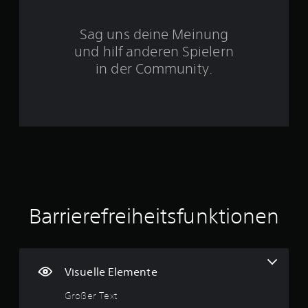
w
r
i
Sag uns deine Meinung
c
n
h
und hilf anderen Spielern
t
e
in der Community.
i
g
n
s
t
a
e
n
u
F
i
s
g
u
1
r
e
Barrierefreiheitsfunktionen
2
n
.
B
Visuelle Elemente
e
Großer Text