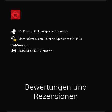
i
t
t
l
i
c
h
PS Plus für Online-Spiel erforderlich
e
Unterstützt bis zu 8 Online-Spieler mit PS Plus
B
e
PS4-Version
w
DUALSHOCK 4-Vibration
e
r
t
u
n
g
:
Bewertungen und
4
.
5
Rezensionen
5
v
o
n