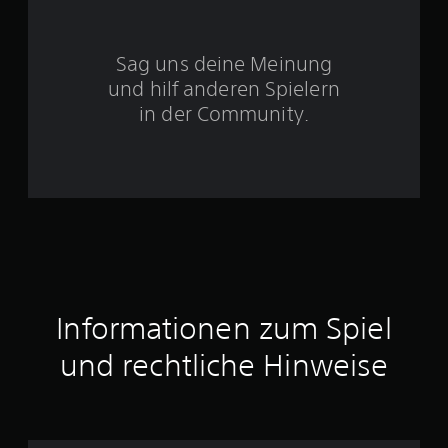
S
t
Sag uns deine Meinung
und hilf anderen Spielern
e
in der Community.
r
n
e
n
a
u
Informationen zum Spiel
s
und rechtliche Hinweise
3
5