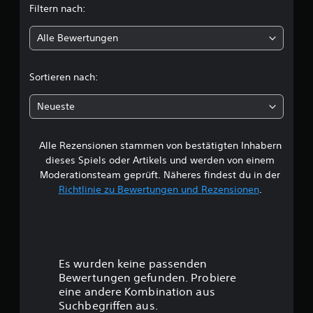
g
Filtern nach:
e
l
n
Alle Bewertungen
i
c
Sortieren nach:
h
Neueste
e
Alle Rezensionen stammen von bestätigten Inhabern
B
dieses Spiels oder Artikels und werden von einem
e
Moderationsteam geprüft. Näheres findest du in der
Richtlinie zu Bewertungen und Rezensionen
.
w
e
r
Es wurden keine passenden
t
Bewertungen gefunden. Probiere
eine andere Kombination aus
u
Suchbegriffen aus.