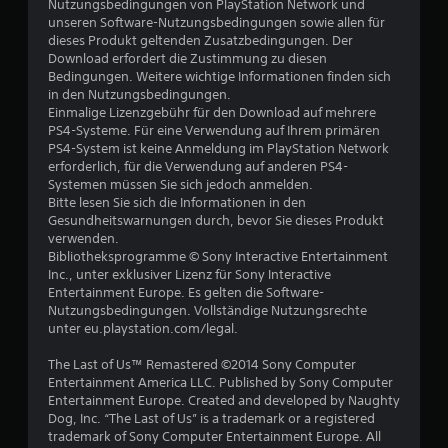
Nutzungsbedingungen von PlayStation Network und
n
unseren Software-Nutzungsbedingungen sowie allen für
dieses Produkt geltenden Zusatzbedingungen. Der
Download erfordert die Zustimmung zu diesen
Bedingungen. Weitere wichtige Informationen finden sich
in den Nutzungsbedingungen.
Einmalige Lizenzgebühr für den Download auf mehrere
PS4-Systeme. Für eine Verwendung auf Ihrem primären
PS4-System ist keine Anmeldung im PlayStation Network
erforderlich, für die Verwendung auf anderen PS4-
Systemen müssen Sie sich jedoch anmelden.
Bitte lesen Sie sich die Informationen in den
Gesundheitswarnungen durch, bevor Sie dieses Produkt
verwenden.
Bibliotheksprogramme © Sony Interactive Entertainment
Inc., unter exklusiver Lizenz für Sony Interactive
Entertainment Europe. Es gelten die Software-
Nutzungsbedingungen. Vollständige Nutzungsrechte
unter eu.playstation.com/legal.
The Last of Us™ Remastered ©2014 Sony Computer
Entertainment America LLC. Published by Sony Computer
Entertainment Europe. Created and developed by Naughty
Dog, Inc. “The Last of Us” is a trademark or a registered
trademark of Sony Computer Entertainment Europe. All