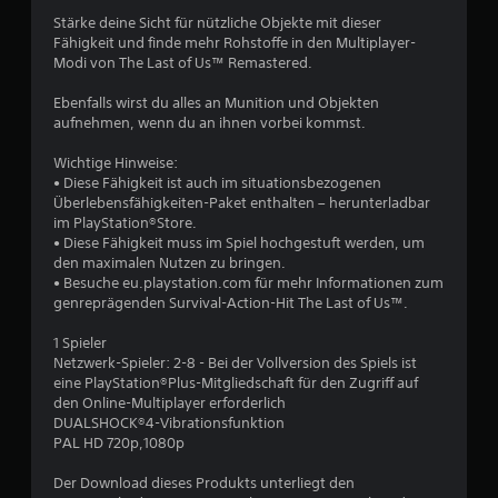
9
Stärke deine Sicht für nützliche Objekte mit dieser
Fähigkeit und finde mehr Rohstoffe in den Multiplayer-
Modi von The Last of Us™ Remastered.
B
Ebenfalls wirst du alles an Munition und Objekten
aufnehmen, wenn du an ihnen vorbei kommst.
e
Wichtige Hinweise:
w
• Diese Fähigkeit ist auch im situationsbezogenen
Überlebensfähigkeiten-Paket enthalten – herunterladbar
e
im PlayStation®Store.
• Diese Fähigkeit muss im Spiel hochgestuft werden, um
r
den maximalen Nutzen zu bringen.
• Besuche eu.playstation.com für mehr Informationen zum
t
genreprägenden Survival-Action-Hit The Last of Us™.
u
1 Spieler
Netzwerk-Spieler: 2-8 - Bei der Vollversion des Spiels ist
n
eine PlayStation®Plus-Mitgliedschaft für den Zugriff auf
den Online-Multiplayer erforderlich
DUALSHOCK®4-Vibrationsfunktion
g
PAL HD 720p,1080p
e
Der Download dieses Produkts unterliegt den