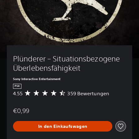
Plünderer – Situationsbezogene 
Überlebensfähigkeit
Sony Interactive Entertainment
PS4
4.55
359 Bewertungen
D
u
r
€0,99
c
h
s
In den Einkaufswagen
c
h
n