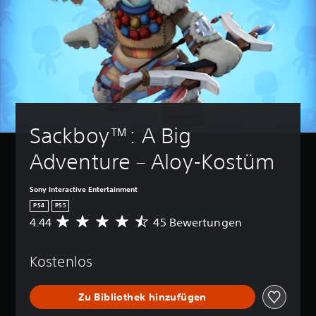
Sackboy™: A Big 
Adventure – Aloy-Kostüm
Sony Interactive Entertainment
PS4
PS5
4.44
45 Bewertungen
D
u
r
Kostenlos
c
h
s
Zu Bibliothek hinzufügen
c
h