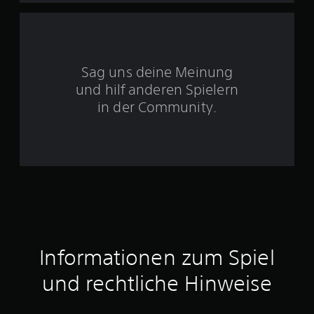
5
S
Sag uns deine Meinung
t
und hilf anderen Spielern
e
in der Community.
r
n
e
n
a
Informationen zum Spiel
u
und rechtliche Hinweise
s