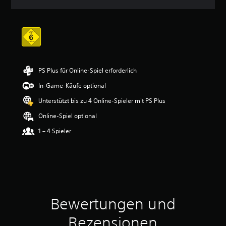
n
i
t
t
l
i
c
h
PS Plus für Online-Spiel erforderlich
e
In-Game-Käufe optional
B
e
Unterstützt bis zu 4 Online-Spieler mit PS Plus
w
e
Online-Spiel optional
r
1 – 4 Spieler
t
u
n
g
:
4
.
4
Bewertungen und
4
v
Rezensionen
o