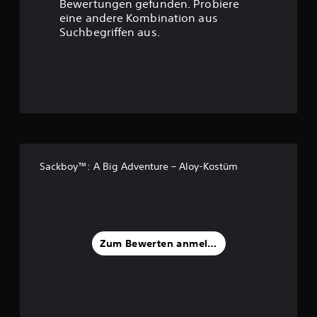
t
Bewertungen gefunden. Probiere
eine andere Kombination aus
u
Suchbegriffen aus.
n
g
:
4
.
Sackboy™: A Big Adventure – Aloy-Kostüm
4
4
v
Zum Bewerten anmelden
o
n