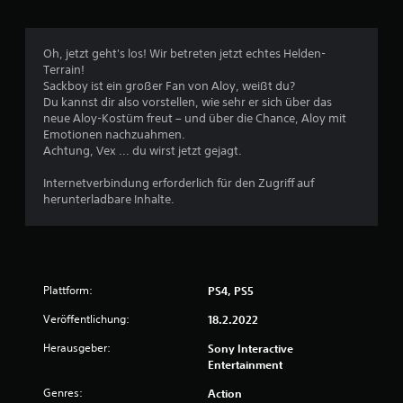
4
5
Oh, jetzt geht's los! Wir betreten jetzt echtes Helden-
Terrain!
Sackboy ist ein großer Fan von Aloy, weißt du?
B
Du kannst dir also vorstellen, wie sehr er sich über das
neue Aloy-Kostüm freut – und über die Chance, Aloy mit
e
Emotionen nachzuahmen.
Achtung, Vex ... du wirst jetzt gejagt.
w
Internetverbindung erforderlich für den Zugriff auf
e
herunterladbare Inhalte.
r
t
Plattform:
PS4, PS5
u
Veröffentlichung:
18.2.2022
n
Herausgeber:
Sony Interactive
g
Entertainment
Genres:
e
Action