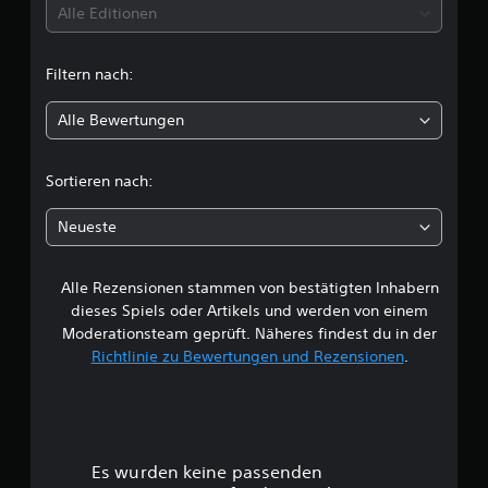
t
Alle Editionen
e
n
t
Filtern nach:
l
Alle Bewertungen
i
c
Sortieren nach:
h
Neueste
e
Alle Rezensionen stammen von bestätigten Inhabern
B
dieses Spiels oder Artikels und werden von einem
e
Moderationsteam geprüft. Näheres findest du in der
Richtlinie zu Bewertungen und Rezensionen
.
w
e
r
Es wurden keine passenden