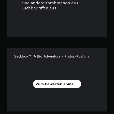
eine andere Kombination aus
u
Suchbegriffen aus.
n
g
:
4
.
Sackboy™: A Big Adventure – Kratos-Kostüm
3
9
v
Zum Bewerten anmelden
o
n
5