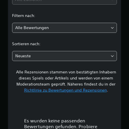
g
e
t
n
Filtern nach:
l
Alle Bewertungen
i
c
Sortieren nach:
h
Neueste
e
Alle Rezensionen stammen von bestätigten Inhabern
B
dieses Spiels oder Artikels und werden von einem
e
Moderationsteam geprüft. Näheres findest du in der
Richtlinie zu Bewertungen und Rezensionen
.
w
e
r
Es wurden keine passenden
t
Bewertungen gefunden. Probiere