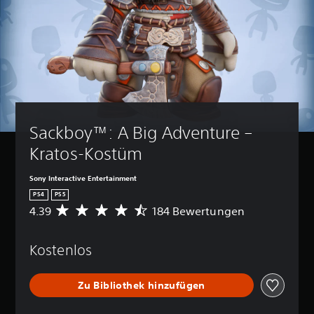
Sackboy™: A Big Adventure – 
Kratos-Kostüm
Sony Interactive Entertainment
PS4
PS5
4.39
184 Bewertungen
D
u
r
Kostenlos
c
h
s
Zu Bibliothek hinzufügen
c
h
n