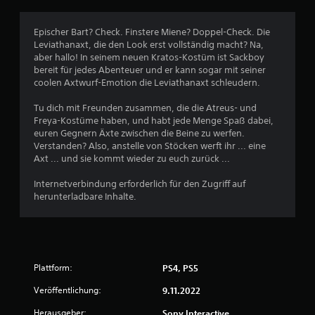
8
Epischer Bart? Check. Finstere Miene? Doppel-Check. Die
4
Leviathanaxt, die den Look erst vollständig macht? Na,
aber hallo! In seinem neuen Kratos-Kostüm ist Sackboy
bereit für jedes Abenteuer und er kann sogar mit seiner
coolen Axtwurf-Emotion die Leviathanaxt schleudern.
B
Tu dich mit Freunden zusammen, die die Atreus- und
e
Freya-Kostüme haben, und habt jede Menge Spaß dabei,
euren Gegnern Äxte zwischen die Beine zu werfen.
w
Verstanden? Also, anstelle von Stöcken werft ihr ... eine
Axt ... und sie kommt wieder zu euch zurück ...
e
Internetverbindung erforderlich für den Zugriff auf
r
herunterladbare Inhalte.
t
u
Plattform:
PS4, PS5
n
Veröffentlichung:
9.11.2022
g
Herausgeber:
Sony Interactive