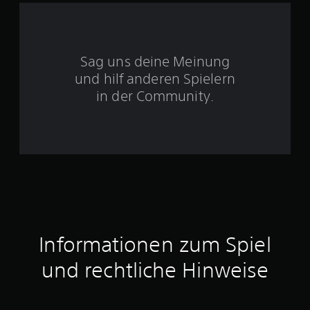
S
Sag uns deine Meinung
t
und hilf anderen Spielern
e
in der Community.
r
n
e
n
a
Informationen zum Spiel
u
und rechtliche Hinweise
s
1