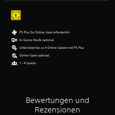
i
t
t
l
i
c
h
PS Plus für Online-Spiel erforderlich
e
In-Game-Käufe optional
B
e
Unterstützt bis zu 4 Online-Spieler mit PS Plus
w
e
Online-Spiel optional
r
1 – 4 Spieler
t
u
n
g
:
4
.
3
Bewertungen und
9
v
Rezensionen
o
n