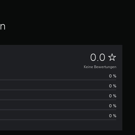
en
K
0.0
e
Keine Bewertungen
0 %
i
0 %
n
0 %
e
0 %
0 %
B
e