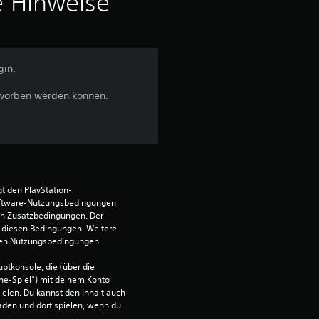
e Hinweise
gin.
rworben werden können.
t den PlayStation-
ftware-Nutzungsbedingungen 
en Zusatzbedingungen. Der 
diesen Bedingungen. Weitere 
 den Nutzungsbedingungen.
ptkonsole, die (über die 
ne-Spiel“) mit deinem Konto 
ielen. Du kannst den Inhalt auch 
den und dort spielen, wenn du 