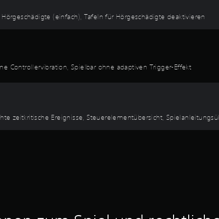
für Hörgeschädigte (einfach), Tafeln für Hörgeschädigte deaktivieren
e Controllervibration, Spielbar ohne adaptiven Trigger-Effekt
hte zeitkritische Ereignisse, Steuerelementübersicht, Spielanleitungsü