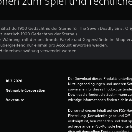
onen zum Spiel und rechtlich
hältst du 1900 Gedächtnis der Sterne für The Seven Deadly Sins: Ori
 zusätzlich 1900 Gedächtnis der Sterne.)
ine Währung, mit der bestimmte Pakete und Gegenstände im Shop e
rmübergreifend nur einmal pro Account erworben werden.
ie Heldenbeschwörung verwendet werden.
Der Download dieses Produkts unterlieg
16.3.2026
Nutzungsbedingungen und unseren So
sowie allen für dieses Produkt geltend
Netmarble Corporation
Download erfordert die Zustimmung zu 
Adventure
wichtige Informationen finden sich in
Du kannst diesen Inhalt auf die PS5-Hau
Einstellung „Konsolenfreigabe und Offli
verknüpft ist, herunterladen und dort sp
auf jede andere PS5-Konsole herunterla
dich mit demselben Konto anmeldest.