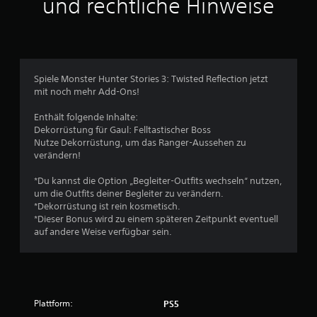
und rechtliche Hinweise
1
6
Spiele Monster Hunter Stories 3: Twisted Reflection jetzt
mit noch mehr Add-Ons!
B
Enthält folgende Inhalte:
e
Dekorrüstung für Gaul: Felltastischer Boss
Nutze Dekorrüstung, um das Ranger-Aussehen zu
w
verändern!
e
*Du kannst die Option „Begleiter-Outfits wechseln“ nutzen,
um die Outfits deiner Begleiter zu verändern.
r
*Dekorrüstung ist rein kosmetisch.
*Dieser Bonus wird zu einem späteren Zeitpunkt eventuell
t
auf andere Weise verfügbar sein.
u
n
Plattform:
PS5
g