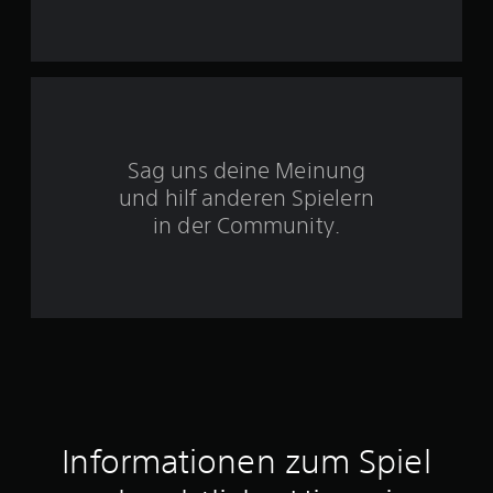
n
5
S
t
Sag uns deine Meinung
und hilf anderen Spielern
e
in der Community.
r
n
e
n
a
u
Informationen zum Spiel
s