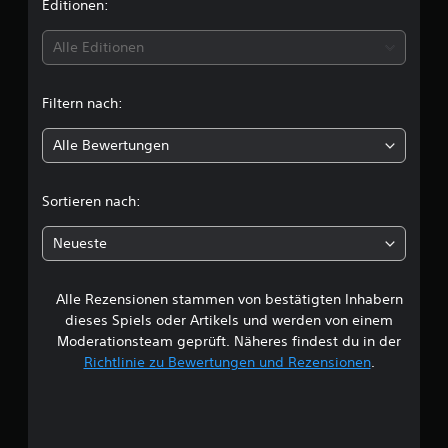
i
Editionen:
e
n
t
Alle Editionen
t
Filtern nach:
l
Alle Bewertungen
i
c
Sortieren nach:
h
Neueste
e
Alle Rezensionen stammen von bestätigten Inhabern
B
dieses Spiels oder Artikels und werden von einem
e
Moderationsteam geprüft. Näheres findest du in der
Richtlinie zu Bewertungen und Rezensionen
.
w
e