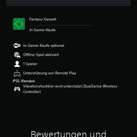
n
i
t
Fantasy-Gewalt
t
l
In-Game-Käufe
i
c
h
In-Game-Käufe optional
e
B
Offline-Spiel aktiviert
e
1 Spieler
w
e
Unterstützung von Remote Play
r
PS5-Version
t
Vibrationsfunktion wird unterstützt (DualSense Wireless-
u
Controller)
n
g
:
4
.
8
1
v
Bewertungen und
o