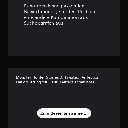
r
Es wurden keine passenden
t
Bewertungen gefunden. Probiere
eine andere Kombination aus
u
Suchbegriffen aus.
n
g
:
4
.
Monster Hunter Stories 3: Twisted Reflection -
Dekorrüstung für Gaul: Felltastischer Boss
8
1
v
Zum Bewerten anmelden
o