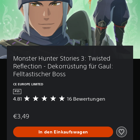
Monster Hunter Stories 3: Twisted 
Reflection - Dekorrüstung für Gaul: 
Felltastischer Boss
CE EUROPE LIMITED
PS5
4.81
16 Bewertungen
D
u
r
€3,49
c
h
s
In den Einkaufswagen
c
h