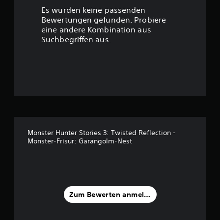
r
Es wurden keine passenden
t
Bewertungen gefunden. Probiere
eine andere Kombination aus
u
Suchbegriffen aus.
n
g
:
4
.
Monster Hunter Stories 3: Twisted Reflection -
Monster-Frisur: Garangolm-Nest
8
2
v
Zum Bewerten anmelden
o