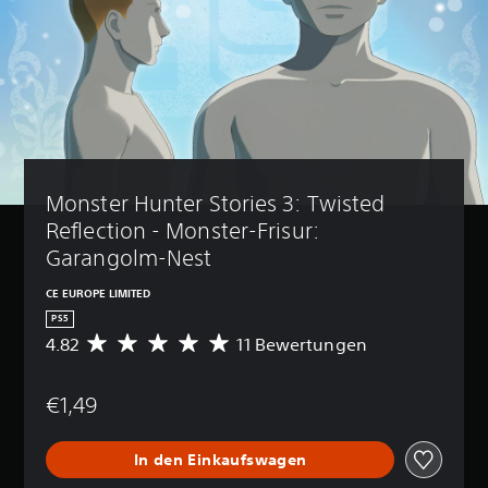
Monster Hunter Stories 3: Twisted 
Reflection - Monster-Frisur: 
Garangolm-Nest
CE EUROPE LIMITED
PS5
4.82
11 Bewertungen
D
u
r
€1,49
c
h
s
In den Einkaufswagen
c
h