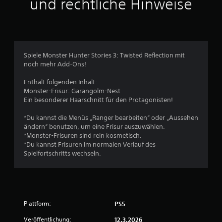
und rechtliche Hinweise
1
1
Spiele Monster Hunter Stories 3: Twisted Reflection mit
noch mehr Add-Ons!
B
Enthält folgenden Inhalt:
e
Monster-Frisur: Garangolm-Nest
Ein besonderer Haarschnitt für den Protagonisten!
w
*Du kannst die Menüs „Ranger bearbeiten“ oder „Aussehen
e
ändern“ benutzen, um eine Frisur auszuwählen.
*Monster-Frisuren sind rein kosmetisch.
r
*Du kannst Frisuren im normalen Verlauf des
Spielfortschritts wechseln.
t
u
n
Plattform:
PS5
g
Veröffentlichung:
12.3.2026