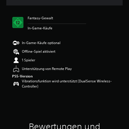
n
i
t
Fantasy-Gewalt
t
l
In-Game-Käufe
i
c
h
In-Game-Käufe optional
e
B
Offline-Spiel aktiviert
e
1 Spieler
w
e
Unterstützung von Remote Play
r
PS5-Version
t
Vibrationsfunktion wird unterstützt (DualSense Wireless-
u
Controller)
n
g
:
4
.
8
2
v
Bewertungen und
o