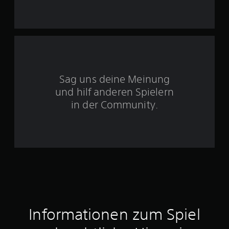
n
5
S
t
Sag uns deine Meinung
und hilf anderen Spielern
e
in der Community.
r
n
e
n
a
u
Informationen zum Spiel
s