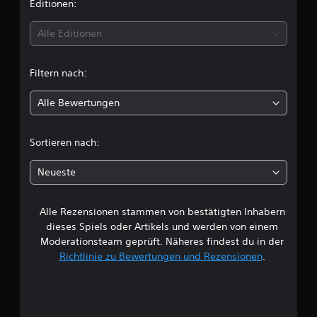
i
Editionen:
e
n
t
Alle Editionen
t
Filtern nach:
l
Alle Bewertungen
i
c
Sortieren nach:
h
Neueste
e
Alle Rezensionen stammen von bestätigten Inhabern
B
dieses Spiels oder Artikels und werden von einem
e
Moderationsteam geprüft. Näheres findest du in der
Richtlinie zu Bewertungen und Rezensionen
.
w
e