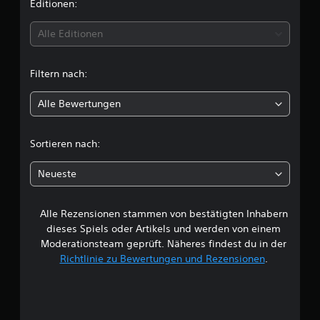
i
Editionen:
e
n
t
Alle Editionen
t
Filtern nach:
l
Alle Bewertungen
i
c
Sortieren nach:
h
Neueste
e
Alle Rezensionen stammen von bestätigten Inhabern
B
dieses Spiels oder Artikels und werden von einem
e
Moderationsteam geprüft. Näheres findest du in der
Richtlinie zu Bewertungen und Rezensionen
.
w
e