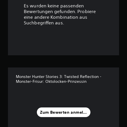
r
Es wurden keine passenden
t
Bewertungen gefunden. Probiere
eine andere Kombination aus
u
Suchbegriffen aus.
n
g
:
4
.
Monster Hunter Stories 3: Twisted Reflection -
Monster-Frisur: Oktolocken-Prinzessin
8
2
v
Zum Bewerten anmelden
o