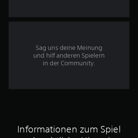
n
5
S
t
Sag uns deine Meinung
und hilf anderen Spielern
e
in der Community.
r
n
e
n
a
u
Informationen zum Spiel
s