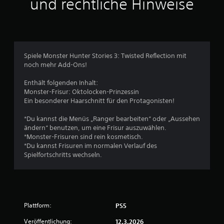
und rechtliche Hinweise
1
1
Spiele Monster Hunter Stories 3: Twisted Reflection mit
noch mehr Add-Ons!
B
Enthält folgenden Inhalt:
e
Monster-Frisur: Oktolocken-Prinzessin
Ein besonderer Haarschnitt für den Protagonisten!
w
*Du kannst die Menüs „Ranger bearbeiten“ oder „Aussehen
e
ändern“ benutzen, um eine Frisur auszuwählen.
*Monster-Frisuren sind rein kosmetisch.
r
*Du kannst Frisuren im normalen Verlauf des
Spielfortschritts wechseln.
t
u
n
Plattform:
PS5
g
Veröffentlichung:
12.3.2026