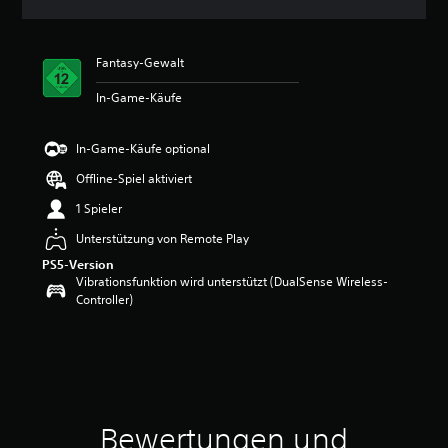
n
i
t
Fantasy-Gewalt
t
l
In-Game-Käufe
i
c
h
In-Game-Käufe optional
e
B
Offline-Spiel aktiviert
e
1 Spieler
w
e
Unterstützung von Remote Play
r
PS5-Version
t
Vibrationsfunktion wird unterstützt (DualSense Wireless-
u
Controller)
n
g
:
4
.
8
2
v
Bewertungen und
o