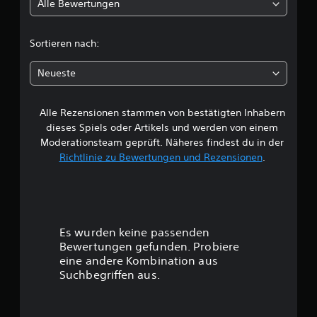
n
Alle Bewertungen
i
,
i
c
n
Sortieren nach:
d
h
e
Neueste
m
e
d
u
Alle Rezensionen stammen von bestätigten Inhabern
B
e
dieses Spiels oder Artikels und werden von einem
i
e
n
Moderationsteam geprüft. Näheres findest du in der
a
Richtlinie zu Bewertungen und Rezensionen
.
w
n
d
e
e
r
e
r
s
Es wurden keine passenden
P
t
Bewertungen gefunden. Probiere
r
eine andere Kombination aus
e
u
Suchbegriffen aus.
s
e
n
t