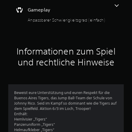
r
Gameplay
t
Anpassbarer Schwierigkeitsgrad (einfach)
u
n
g
Informationen zum Spiel
e
und rechtliche Hinweise
n
Beweist eure Unterstützung und euren Respekt für die
Buenos Aires Tigers, das Jump Ball-Team der Schule von
Johnny Rico. Seid im Kampf so dominant wie die Tigers auf
dem Spielfeld. Aktion 6/3 im Loch, Trooper!
Enthält:
Hemlvisier „Tigers“
Panzeruniform „Tigers“
Helmaufkleber „Tigers“