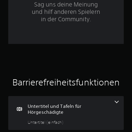
n
u
Sag uns deine Meinung
s
und hilf anderen Spielern
e
w
ä
in der Community.
h
n
l
s
a
t
.
u
s
6
Barrierefreiheitsfunktionen
B
e
Untertitel und Tafeln für
w
Hörgeschädigte
e
Untertitel (einfach)