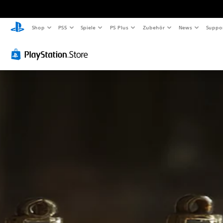
Shop
PS5
Spiele
PS Plus
Zubehör
News
Suppo