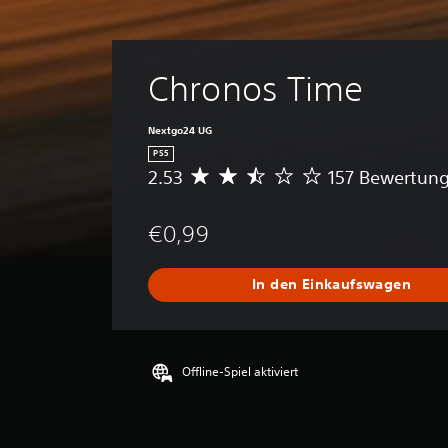
Chronos Time
Nextgo24 UG
PS5
2.53
157 Bewertun
D
u
r
€0,99
c
h
s
In den Einkaufswagen
c
h
n
i
t
Offline-Spiel aktiviert
t
l
i
c