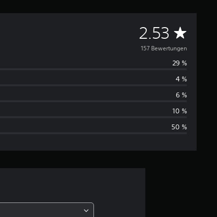
D
2.53
u
157 Bewertungen
29 %
r
4 %
c
6 %
h
10 %
50 %
s
c
h
n
i