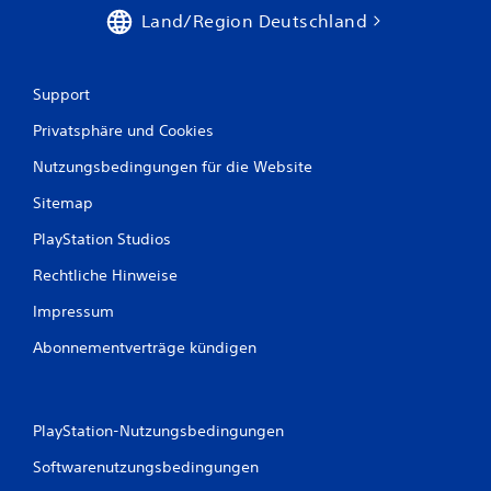
o
s
Land/Region Deutschland
s
n
ü
a
b
v
e
i
Support
n
g
k
Privatsphäre und Cookies
i
a
e
Nutzungsbedingungen für die Website
n
r
n
e
Sitemap
s
n
t
,
PlayStation Studios
.
o
h
Rechtliche Hinweise
n
M
e
Impressum
a
T
n
Abonnementverträge kündigen
a
u
s
e
t
l
e
n
l
PlayStation-Nutzungsbedingungen
s
e
Softwarenutzungsbedingungen
c
s
h