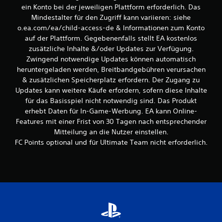
,
t
ein Konto bei der jeweiligen Plattform erforderlich. Das
i
d
Mindestalter für den Zugriff kann variieren: siehe
n
a
o.ea.com/ea/child-access-de & Informationen zum Konto
d
s
auf der Plattform. Gegebenenfalls stellt EA kostenlos
e
S
r
zusätzliche Inhalte &/oder Updates zur Verfügung.
p
d
Zwingend notwendige Updates können automatisch
i
u
e
heruntergeladen werden, Breitbandgebühren verursachen
d
l
& zusätzlichen Speicherplatz erfordern. Der Zugang zu
a
s
Updates kann weitere Käufe erfordern, sofern diese Inhalte
s
p
für das Basisspiel nicht notwendig sind. Das Produkt
S
i
p
erhebt Daten für In-Game-Werbung. EA kann Online-
e
i
Features mit einer Frist von 30 Tagen nach entsprechender
l
e
e
Mitteilung an die Nutzer einstellen.
l
n
FC Points optional und für Ultimate Team nicht erforderlich.
e
u
n
n
f
d
o
i
l
n
g
M
e
e
n
n
l
ü