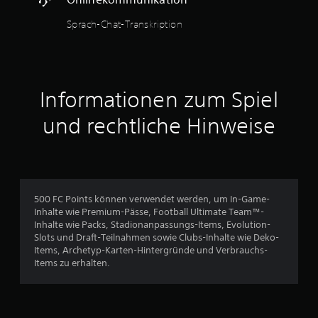
e
s
n
Sprach-Chat-Transkription
S
g
p
e
i
d
e
r
l
ü
s
c
Informationen zum Spiel
j
k
e
t
und rechtliche Hinweise
d
h
e
a
r
l
z
t
e
e
i
n
500 FC Points können verwendet werden, um In-Game-
t
z
Inhalte wie Premium-Pässe, Football Ultimate Team™-
e
u
Inhalte wie Packs, Stadionanpassungs-Items, Evolution-
i
m
Slots und Draft-Teilnahmen sowie Clubs-Inhalte wie Deko-
n
ü
Items, Archetyp-Karten-Hintergründe und Verbrauchs-
s
s
Items zu erhalten.
e
s
h
e
e
n
n
.