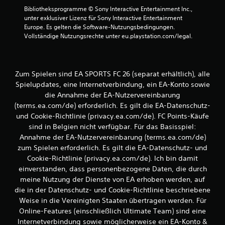
S
a
Bibliotheksprogramme © Sony Interactive Entertainment Inc., 
p
s
unter exklusiver Lizenz für Sony Interactive Entertainment 
i
t
Europe. Es gelten die Software-Nutzungsbedingungen. 
e
e
Vollständige Nutzungsrechte unter eu.playstation.com/legal.
l
n
e
b
i
e
n
Zum Spielen sind EA SPORTS FC 26 (separat erhältlich), alle
d
e
U
Spielupdates, eine Internetverbindung, ein EA-Konto sowie
i
m
e
die Annahme der EA-Nutzervereinbarung
g
n
(terms.ea.com/de) erforderlich. Es gilt die EA-Datenschutz-
e
u
und Cookie-Richtlinie (privacy.ea.com/de). FC Points-Käufe
b
n
sind in Belgien nicht verfügbar. Für das Basisspiel:
u
g
Annahme der EA-Nutzervereinbarung (terms.ea.com/de)
n
e
g
zum Spielen erforderlich. Es gilt die EA-Datenschutz- und
n
b
Cookie-Richtlinie (privacy.ea.com/de). Ich bin damit
e
D
einverstanden, dass personenbezogene Daten, die durch
n
u
meine Nutzung der Dienste von EA erhoben werden, auf
u
k
die in der Datenschutz- und Cookie-Richtlinie beschriebene
t
a
Weise in die Vereinigten Staaten übertragen werden. Für
z
n
e
Online-Features (einschließlich Ultimate Team) sind eine
n
n
Internetverbindung sowie möglicherweise ein EA-Konto &
s