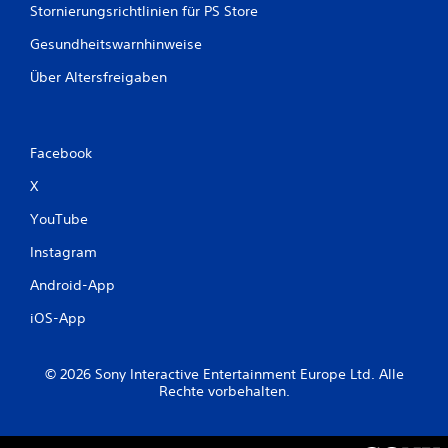
S
Stornierungsrichtlinien für PS Store
n
p
e
Gesundheitswarnhinweise
e
l
i
l
Über Altersfreigaben
c
n
h
a
c
e
h
r
Facebook
e
n
i
X
D
n
u
a
YouTube
k
n
a
d
Instagram
n
e
n
Android-App
r
s
o
t
iOS-App
d
m
e
a
r
n
© 2026 Sony Interactive Entertainment Europe Ltd. Alle
i
u
Rechte vorbehalten.
n
e
n
l
e
l
r