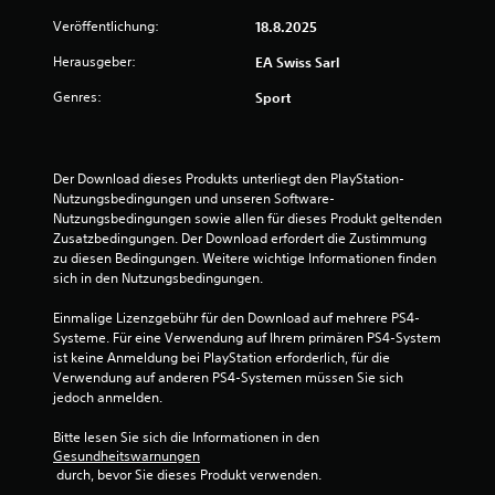
.
Veröffentlichung:
18.8.2025
S
Ü
Herausgeber:
p
EA Swiss Sarl
b
i
Genres:
u
Sport
e
n
l
g
b
s
a
Der Download dieses Produkts unterliegt den PlayStation-
m
r
Nutzungsbedingungen und unseren Software-
o
o
Nutzungsbedingungen sowie allen für dieses Produkt geltenden 
d
Zusatzbedingungen. Der Download erfordert die Zustimmung 
h
u
zu diesen Bedingungen. Weitere wichtige Informationen finden 
n
s
sich in den Nutzungsbedingungen.
e
D
s
Einmalige Lizenzgebühr für den Download auf mehrere PS4-
u
c
Systeme. Für eine Verwendung auf Ihrem primären PS4-System 
k
h
ist keine Anmeldung bei PlayStation erforderlich, für die 
a
n
Verwendung auf anderen PS4-Systemen müssen Sie sich 
n
e
jedoch anmelden.
n
l
s
Bitte lesen Sie sich die Informationen in den 
l
t
Gesundheitswarnungen
e
i
 durch, bevor Sie dieses Produkt verwenden.
m
T