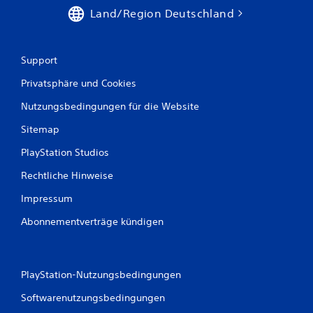
o
s
Land/Region Deutschland
s
n
ü
a
b
v
e
i
Support
n
g
k
Privatsphäre und Cookies
i
a
e
Nutzungsbedingungen für die Website
n
r
n
e
Sitemap
s
n
t
,
PlayStation Studios
.
o
h
Rechtliche Hinweise
n
M
e
Impressum
a
T
n
Abonnementverträge kündigen
a
u
s
e
t
l
e
n
l
PlayStation-Nutzungsbedingungen
s
e
Softwarenutzungsbedingungen
c
s
h