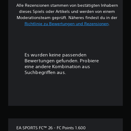
f
t
u
l
Alle Rezensionen stammen von bestätigten Inhabern
B
ü
i
d
e
dieses Spiels oder Artikels und werden von einem
r
t
i
g
e
d
Moderationsteam geprüft. Näheres findest du in der
e
o
u
e
l
Richtlinie zu Bewertungen und Rezensionen
.
a
n
w
n
w
u
g
S
e
s
e
c
e
r
g
n
h
d
a
n
w
r
e
b
u
i
Es wurden keine passenden
n
e
t
e
t
i
Bewertungen gefunden. Probiere
s
z
r
n
eine andere Kombination aus
o
e
i
u
e
e
Suchbegriffen aus.
n
g
i
i
.
k
n
n
n
e
e
s
i
r
g
S
t
t
W
e
p
s
e
:
l
i
g
i
l
e
r
s
3
e
l
a
e
n
b
d
a
,
.
a
a
EA SPORTS FC™ 26 - FC Points 1.600
n
d