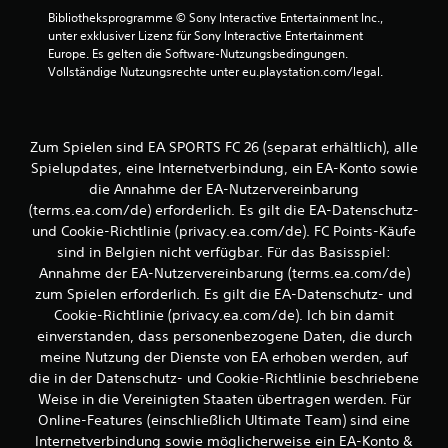
S
a
Bibliotheksprogramme © Sony Interactive Entertainment Inc., 
p
s
unter exklusiver Lizenz für Sony Interactive Entertainment 
i
t
Europe. Es gelten die Software-Nutzungsbedingungen. 
e
e
Vollständige Nutzungsrechte unter eu.playstation.com/legal.
l
n
e
b
i
e
n
Zum Spielen sind EA SPORTS FC 26 (separat erhältlich), alle
d
e
U
Spielupdates, eine Internetverbindung, ein EA-Konto sowie
i
m
e
die Annahme der EA-Nutzervereinbarung
g
n
(terms.ea.com/de) erforderlich. Es gilt die EA-Datenschutz-
e
u
und Cookie-Richtlinie (privacy.ea.com/de). FC Points-Käufe
b
n
sind in Belgien nicht verfügbar. Für das Basisspiel:
u
g
Annahme der EA-Nutzervereinbarung (terms.ea.com/de)
n
e
g
zum Spielen erforderlich. Es gilt die EA-Datenschutz- und
n
b
Cookie-Richtlinie (privacy.ea.com/de). Ich bin damit
e
D
einverstanden, dass personenbezogene Daten, die durch
n
u
meine Nutzung der Dienste von EA erhoben werden, auf
u
k
die in der Datenschutz- und Cookie-Richtlinie beschriebene
t
a
Weise in die Vereinigten Staaten übertragen werden. Für
z
n
e
Online-Features (einschließlich Ultimate Team) sind eine
n
n
Internetverbindung sowie möglicherweise ein EA-Konto &
s