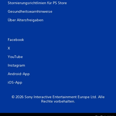
S
Stornierungsrichtlinien für PS Store
n
p
e
Gesundheitswarnhinweise
e
l
i
l
Über Altersfreigaben
c
n
h
a
c
e
h
r
Facebook
e
n
i
X
D
n
u
a
YouTube
k
n
a
d
Instagram
n
e
n
Android-App
r
s
o
t
iOS-App
d
m
e
a
r
n
© 2026 Sony Interactive Entertainment Europe Ltd. Alle
i
u
Rechte vorbehalten.
n
e
n
l
e
l
r