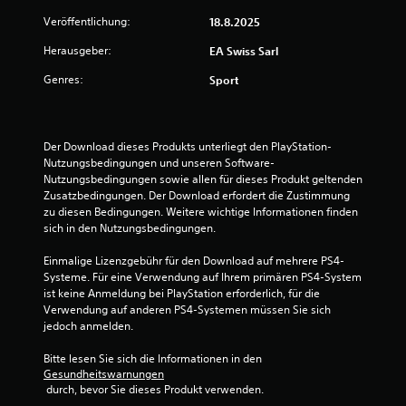
.
Veröffentlichung:
18.8.2025
S
Ü
Herausgeber:
p
EA Swiss Sarl
b
i
Genres:
u
Sport
e
n
l
g
b
s
a
Der Download dieses Produkts unterliegt den PlayStation-
m
r
Nutzungsbedingungen und unseren Software-
o
o
Nutzungsbedingungen sowie allen für dieses Produkt geltenden 
d
Zusatzbedingungen. Der Download erfordert die Zustimmung 
h
u
zu diesen Bedingungen. Weitere wichtige Informationen finden 
n
s
sich in den Nutzungsbedingungen.
e
D
s
Einmalige Lizenzgebühr für den Download auf mehrere PS4-
u
c
Systeme. Für eine Verwendung auf Ihrem primären PS4-System 
k
h
ist keine Anmeldung bei PlayStation erforderlich, für die 
a
n
Verwendung auf anderen PS4-Systemen müssen Sie sich 
n
e
jedoch anmelden.
n
l
s
Bitte lesen Sie sich die Informationen in den 
l
t
Gesundheitswarnungen
e
i
 durch, bevor Sie dieses Produkt verwenden.
m
T