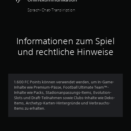
e
s
n
Sprach-Chat-Transkription
S
g
p
e
i
d
e
r
l
ü
s
c
Informationen zum Spiel
j
k
e
t
und rechtliche Hinweise
d
h
e
a
r
l
z
t
e
e
i
n
1.600 FC Points können verwendet werden, um In-Game-
t
z
Inhalte wie Premium-Pässe, Football Ultimate Team™-
e
u
Inhalte wie Packs, Stadionanpassungs-Items, Evolution-
i
m
Slots und Draft-Teilnahmen sowie Clubs-Inhalte wie Deko-
n
ü
Items, Archetyp-Karten-Hintergründe und Verbrauchs-
s
s
Items zu erhalten.
e
s
h
e
e
n
n
.