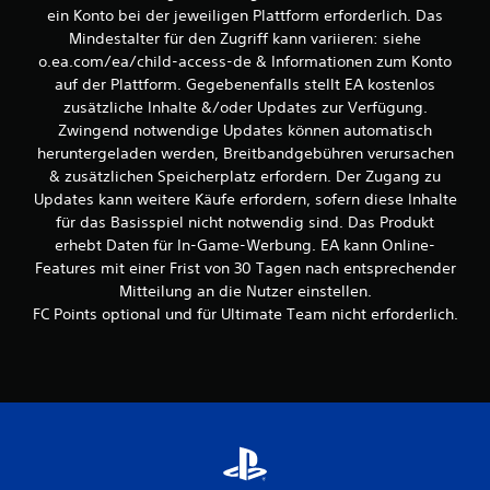
,
t
ein Konto bei der jeweiligen Plattform erforderlich. Das
i
d
Mindestalter für den Zugriff kann variieren: siehe
n
a
o.ea.com/ea/child-access-de & Informationen zum Konto
d
s
auf der Plattform. Gegebenenfalls stellt EA kostenlos
e
S
r
zusätzliche Inhalte &/oder Updates zur Verfügung.
p
d
Zwingend notwendige Updates können automatisch
i
u
e
heruntergeladen werden, Breitbandgebühren verursachen
d
l
& zusätzlichen Speicherplatz erfordern. Der Zugang zu
a
s
Updates kann weitere Käufe erfordern, sofern diese Inhalte
s
p
für das Basisspiel nicht notwendig sind. Das Produkt
S
i
p
erhebt Daten für In-Game-Werbung. EA kann Online-
e
i
Features mit einer Frist von 30 Tagen nach entsprechender
l
e
e
Mitteilung an die Nutzer einstellen.
l
n
FC Points optional und für Ultimate Team nicht erforderlich.
e
u
n
n
f
d
o
i
l
n
g
M
e
e
n
n
l
ü