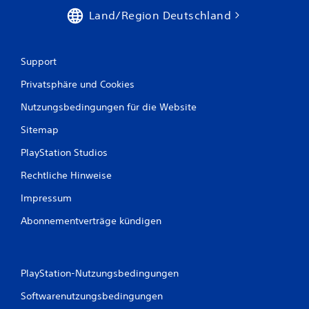
o
s
Land/Region Deutschland
s
n
ü
a
b
v
e
i
Support
n
g
k
i
Privatsphäre und Cookies
a
e
n
Nutzungsbedingungen für die Website
r
n
e
Sitemap
s
n
t
,
PlayStation Studios
.
o
h
Rechtliche Hinweise
n
M
e
Impressum
a
T
n
a
Abonnementverträge kündigen
u
s
e
t
l
e
n
l
PlayStation-Nutzungsbedingungen
s
e
c
Softwarenutzungsbedingungen
s
h