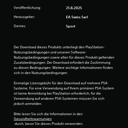
.
Veröffentlichung:
21.8.2025
S
Ü
p
Herausgeber:
EA Swiss Sarl
b
i
u
Genres:
Sport
e
n
l
g
b
s
a
Der Download dieses Produkts unterliegt den PlayStation-
m
r
Nutzungsbedingungen und unseren Software-
o
o
Nutzungsbedingungen sowie allen für dieses Produkt geltenden 
d
h
Zusatzbedingungen. Der Download erfordert die Zustimmung 
u
n
zu diesen Bedingungen. Weitere wichtige Informationen finden 
s
sich in den Nutzungsbedingungen.
e
D
s
Einmalige Lizenzgebühr für den Download auf mehrere PS4-
u
c
Systeme. Für eine Verwendung auf Ihrem primären PS4-System 
k
h
ist keine Anmeldung bei PlayStation erforderlich, für die 
a
n
Verwendung auf anderen PS4-Systemen müssen Sie sich 
n
e
jedoch anmelden.
n
l
s
l
Bitte lesen Sie sich die Informationen in den 
t
Gesundheitswarnungen
e
i
 durch, bevor Sie dieses Produkt verwenden.
m
T