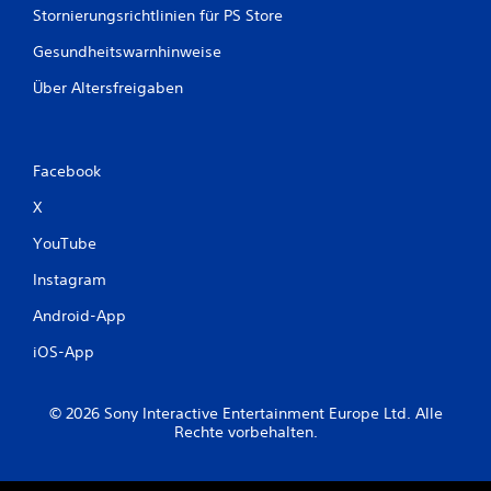
S
Stornierungsrichtlinien für PS Store
n
p
e
e
Gesundheitswarnhinweise
l
i
l
Über Altersfreigaben
c
n
h
a
c
e
h
r
Facebook
e
n
i
X
D
n
u
a
YouTube
k
n
a
d
Instagram
n
e
n
r
Android-App
s
o
t
iOS-App
d
m
e
a
r
n
i
© 2026 Sony Interactive Entertainment Europe Ltd. Alle
u
n
Rechte vorbehalten.
e
n
l
e
l
r