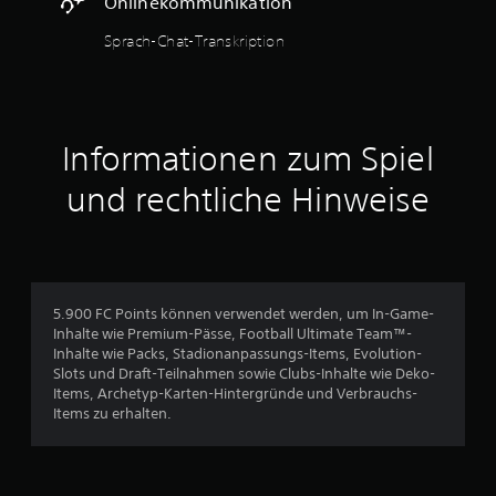
Onlinekommunikation
e
s
n
S
Sprach-Chat-Transkription
g
p
e
i
d
e
r
l
ü
s
c
Informationen zum Spiel
j
k
e
t
und rechtliche Hinweise
d
h
e
a
r
l
z
t
e
e
i
n
5.900 FC Points können verwendet werden, um In-Game-
t
z
Inhalte wie Premium-Pässe, Football Ultimate Team™-
e
u
Inhalte wie Packs, Stadionanpassungs-Items, Evolution-
i
m
Slots und Draft-Teilnahmen sowie Clubs-Inhalte wie Deko-
n
ü
Items, Archetyp-Karten-Hintergründe und Verbrauchs-
s
s
Items zu erhalten.
e
s
h
e
e
n
n
.