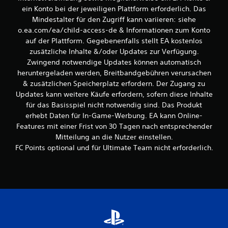
,
t
ein Konto bei der jeweiligen Plattform erforderlich. Das
i
d
Mindestalter für den Zugriff kann variieren: siehe
n
a
o.ea.com/ea/child-access-de & Informationen zum Konto
d
s
e
auf der Plattform. Gegebenenfalls stellt EA kostenlos
S
r
zusätzliche Inhalte &/oder Updates zur Verfügung.
p
d
i
Zwingend notwendige Updates können automatisch
u
e
heruntergeladen werden, Breitbandgebühren verursachen
d
l
& zusätzlichen Speicherplatz erfordern. Der Zugang zu
a
s
Updates kann weitere Käufe erfordern, sofern diese Inhalte
s
p
S
für das Basisspiel nicht notwendig sind. Das Produkt
i
p
erhebt Daten für In-Game-Werbung. EA kann Online-
e
i
l
Features mit einer Frist von 30 Tagen nach entsprechender
e
e
Mitteilung an die Nutzer einstellen.
l
n
FC Points optional und für Ultimate Team nicht erforderlich.
e
u
n
n
f
d
o
i
l
n
g
M
e
e
n
n
l
ü