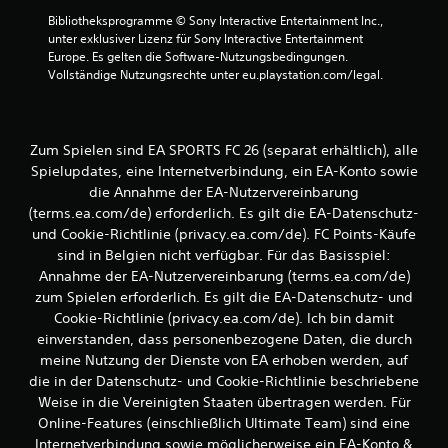
S
a
Bibliotheksprogramme © Sony Interactive Entertainment Inc., 
p
s
unter exklusiver Lizenz für Sony Interactive Entertainment 
i
t
Europe. Es gelten die Software-Nutzungsbedingungen. 
e
e
Vollständige Nutzungsrechte unter eu.playstation.com/legal.
l
n
e
b
i
e
n
d
e
Zum Spielen sind EA SPORTS FC 26 (separat erhältlich), alle
U
i
Spielupdates, eine Internetverbindung, ein EA-Konto sowie
m
e
die Annahme der EA-Nutzervereinbarung
g
n
(terms.ea.com/de) erforderlich. Es gilt die EA-Datenschutz-
e
u
und Cookie-Richtlinie (privacy.ea.com/de). FC Points-Käufe
b
n
sind in Belgien nicht verfügbar. Für das Basisspiel:
u
g
n
Annahme der EA-Nutzervereinbarung (terms.ea.com/de)
e
g
zum Spielen erforderlich. Es gilt die EA-Datenschutz- und
n
b
Cookie-Richtlinie (privacy.ea.com/de). Ich bin damit
e
D
einverstanden, dass personenbezogene Daten, die durch
n
u
meine Nutzung der Dienste von EA erhoben werden, auf
u
k
die in der Datenschutz- und Cookie-Richtlinie beschriebene
t
a
z
Weise in die Vereinigten Staaten übertragen werden. Für
n
e
Online-Features (einschließlich Ultimate Team) sind eine
n
n
s
Internetverbindung sowie möglicherweise ein EA-Konto &