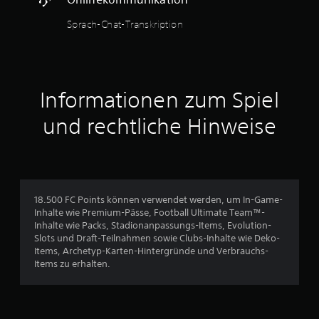
e
s
n
Sprach-Chat-Transkription
S
g
p
e
i
d
e
r
l
ü
s
c
Informationen zum Spiel
j
k
e
t
und rechtliche Hinweise
d
h
e
a
r
l
z
t
e
e
i
n
18.500 FC Points können verwendet werden, um In-Game-
t
z
Inhalte wie Premium-Pässe, Football Ultimate Team™-
e
u
Inhalte wie Packs, Stadionanpassungs-Items, Evolution-
i
m
Slots und Draft-Teilnahmen sowie Clubs-Inhalte wie Deko-
n
ü
Items, Archetyp-Karten-Hintergründe und Verbrauchs-
s
s
Items zu erhalten.
e
s
h
e
e
n
n
.