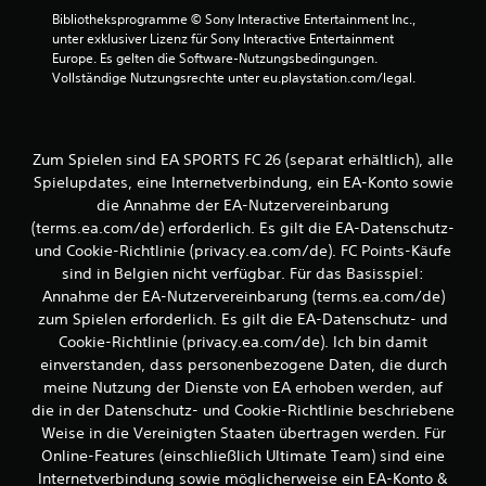
S
a
Bibliotheksprogramme © Sony Interactive Entertainment Inc., 
p
s
unter exklusiver Lizenz für Sony Interactive Entertainment 
i
t
Europe. Es gelten die Software-Nutzungsbedingungen. 
e
e
Vollständige Nutzungsrechte unter eu.playstation.com/legal.
l
n
e
b
i
e
n
Zum Spielen sind EA SPORTS FC 26 (separat erhältlich), alle
d
e
U
Spielupdates, eine Internetverbindung, ein EA-Konto sowie
i
m
e
die Annahme der EA-Nutzervereinbarung
g
n
(terms.ea.com/de) erforderlich. Es gilt die EA-Datenschutz-
e
u
und Cookie-Richtlinie (privacy.ea.com/de). FC Points-Käufe
b
n
sind in Belgien nicht verfügbar. Für das Basisspiel:
u
g
Annahme der EA-Nutzervereinbarung (terms.ea.com/de)
n
e
g
zum Spielen erforderlich. Es gilt die EA-Datenschutz- und
n
b
Cookie-Richtlinie (privacy.ea.com/de). Ich bin damit
e
D
einverstanden, dass personenbezogene Daten, die durch
n
u
meine Nutzung der Dienste von EA erhoben werden, auf
u
k
die in der Datenschutz- und Cookie-Richtlinie beschriebene
t
a
Weise in die Vereinigten Staaten übertragen werden. Für
z
n
e
Online-Features (einschließlich Ultimate Team) sind eine
n
n
Internetverbindung sowie möglicherweise ein EA-Konto &
s