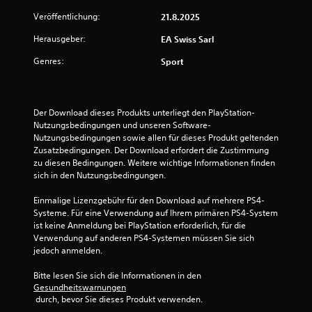
.
Veröffentlichung:
21.8.2025
S
Ü
Herausgeber:
p
EA Swiss Sarl
b
i
Genres:
u
Sport
e
n
l
g
b
s
a
Der Download dieses Produkts unterliegt den PlayStation-
m
r
Nutzungsbedingungen und unseren Software-
o
o
Nutzungsbedingungen sowie allen für dieses Produkt geltenden 
d
Zusatzbedingungen. Der Download erfordert die Zustimmung 
h
u
zu diesen Bedingungen. Weitere wichtige Informationen finden 
n
s
sich in den Nutzungsbedingungen.
e
D
s
Einmalige Lizenzgebühr für den Download auf mehrere PS4-
u
c
Systeme. Für eine Verwendung auf Ihrem primären PS4-System 
k
h
ist keine Anmeldung bei PlayStation erforderlich, für die 
a
n
Verwendung auf anderen PS4-Systemen müssen Sie sich 
n
e
jedoch anmelden.
n
l
s
Bitte lesen Sie sich die Informationen in den 
l
t
Gesundheitswarnungen
e
i
 durch, bevor Sie dieses Produkt verwenden.
m
T