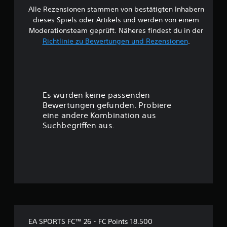
f
t
u
l
Alle Rezensionen stammen von bestätigten Inhabern
B
ü
i
d
e
dieses Spiels oder Artikels und werden von einem
r
t
i
g
e
d
Moderationsteam geprüft. Näheres findest du in der
e
o
u
e
l
Richtlinie zu Bewertungen und Rezensionen
.
a
n
w
n
w
u
g
S
e
s
e
c
e
r
g
n
h
d
a
n
w
r
e
b
u
i
Es wurden keine passenden
n
e
t
e
t
i
Bewertungen gefunden. Probiere
s
z
r
n
eine andere Kombination aus
o
e
i
u
e
e
Suchbegriffen aus.
n
g
i
i
.
k
n
n
n
e
e
s
i
r
g
S
t
t
W
e
p
s
e
:
l
i
g
i
l
e
r
s
5
e
l
a
e
n
b
d
a
,
v
a
a
EA SPORTS FC™ 26 - FC Points 18.500
n
d