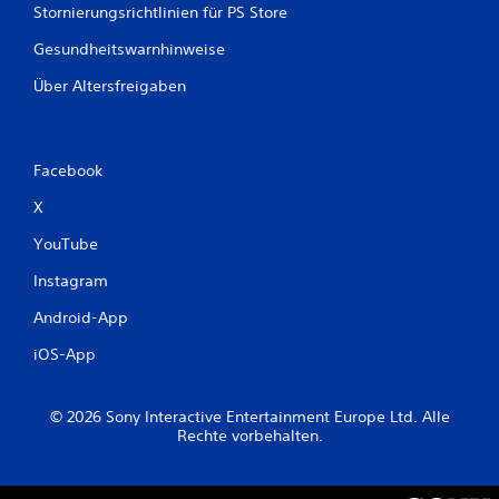
S
Stornierungsrichtlinien für PS Store
n
p
e
Gesundheitswarnhinweise
e
l
i
l
Über Altersfreigaben
c
n
h
a
c
e
h
r
Facebook
e
n
i
X
D
n
u
a
YouTube
k
n
a
d
Instagram
n
e
n
Android-App
r
s
o
t
iOS-App
d
m
e
a
r
n
© 2026 Sony Interactive Entertainment Europe Ltd. Alle
i
u
Rechte vorbehalten.
n
e
n
l
e
l
r