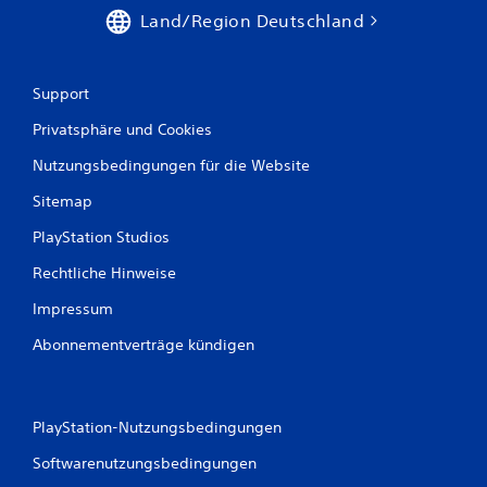
o
s
Land/Region Deutschland
s
n
ü
a
b
v
e
i
Support
n
g
k
Privatsphäre und Cookies
i
a
e
Nutzungsbedingungen für die Website
n
r
n
e
Sitemap
s
n
t
,
PlayStation Studios
.
o
h
Rechtliche Hinweise
n
M
e
Impressum
a
T
n
Abonnementverträge kündigen
a
u
s
e
t
l
e
n
l
PlayStation-Nutzungsbedingungen
s
e
Softwarenutzungsbedingungen
c
s
h