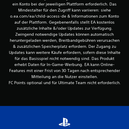
,
t
ein Konto bei der jeweiligen Plattform erforderlich. Das
i
d
Mindestalter für den Zugriff kann variieren: siehe
n
a
o.ea.com/ea/child-access-de & Informationen zum Konto
d
s
auf der Plattform. Gegebenenfalls stellt EA kostenlos
e
S
r
zusätzliche Inhalte &/oder Updates zur Verfügung.
p
d
Zwingend notwendige Updates können automatisch
i
u
e
heruntergeladen werden, Breitbandgebühren verursachen
d
l
& zusätzlichen Speicherplatz erfordern. Der Zugang zu
a
s
Updates kann weitere Käufe erfordern, sofern diese Inhalte
s
p
für das Basisspiel nicht notwendig sind. Das Produkt
S
i
p
erhebt Daten für In-Game-Werbung. EA kann Online-
e
i
Features mit einer Frist von 30 Tagen nach entsprechender
l
e
e
Mitteilung an die Nutzer einstellen.
l
n
FC Points optional und für Ultimate Team nicht erforderlich.
e
u
n
n
f
d
o
i
l
n
g
M
e
e
n
n
l
ü