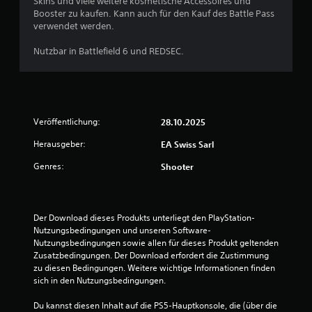
K
.
Skins und viele weitere kosmetische Accessoires und
o
s
s
i
l
Booster zu kaufen. Kann auch für den Kauf des Battle Pass
m
s
t
z
ä
verwendet werden.
m
b
e
S
i
n
u
l
a
p
e
g
Nutzbar in Battlefield 6 und REDSEC.
n
l
r
i
r
e
i
t
e
e
e
a
z
,
S
n
u
l
i
s
z
t
s
e
a
o
u
a
i
r
n
d
Veröffentlichung:
28.10.2025
k
l
t
c
l
a
ö
l
.
k
Herausgeber:
s
EA Swiss Sarl
e
n
e
u
s
i
n
n
Genres:
Shooter
s
m
t
e
R
i
k
u
n
i
e
e
.
n
c
l
h
h
g
Der Download dieses Produkts unterliegt den PlayStation-
e
r
t
s
Nutzungsbedingungen und unseren Software-
i
P
u
u
ü
Nutzungsbedingungen sowie allen für dieses Produkt geltenden 
c
i
n
n
Zusatzbedingungen. Der Download erfordert die Zustimmung 
b
h
n
g
g
zu diesen Bedingungen. Weitere wichtige Informationen finden 
t
e
g
e
sich in den Nutzungsbedingungen.
(
e
r
k
n
r
e
s
z
o
Du kannst diesen Inhalt auf die PS5-Hauptkonsole, die (über die 
z
r