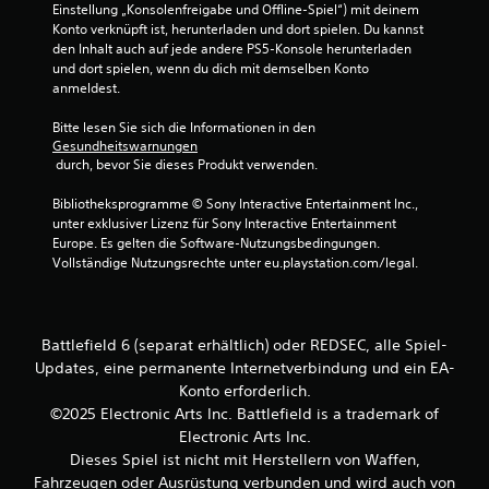
i
u
m
Einstellung „Konsolenfreigabe und Offline-Spiel“) mit deinem 
u
w
c
k
m
Konto verknüpft ist, herunterladen und dort spielen. Du kannst 
l
e
o
h
den Inhalt auch auf jede andere PS5-Konsole herunterladen 
u
e
i
m
t
und dort spielen, wenn du dich mit demselben Konto 
s
n
m
t
anmeldest.
e
D
i
e
e
n
u
k
n
r
Bitte lesen Sie sich die Informationen in den 
s
k
a
s
Gesundheitswarnungen
t
i
a
t
c
 durch, bevor Sie dieses Produkt verwenden.
n
)
n
h
i
d
n
D
e
o
Bibliotheksprogramme © Sony Interactive Entertainment Inc., 
.
s
u
i
unter exklusiver Lizenz für Sony Interactive Entertainment 
n
t
k
n
Europe. Es gelten die Software-Nutzungsbedingungen. 
A
D
a
e
Vollständige Nutzungsrechte unter eu.playstation.com/legal.
n
u
n
n
l
k
n
.
e
a
s
i
n
t
Battlefield 6 (separat erhältlich) oder REDSEC, alle Spiel-
t
S
n
d
Updates, eine permanente Internetverbindung und ein EA-
u
s
c
i
n
t
Konto erforderlich.
r
e
g
i
©2025 Electronic Arts Inc. Battlefield is a trademark of
w
e
e
n
a
Electronic Arts Inc.
e
n
t
a
n
Dieses Spiel ist nicht mit Herstellern von Waffen,
f
e
g
r
Fahrzeugen oder Ausrüstung verbunden und wird auch von
ü
r