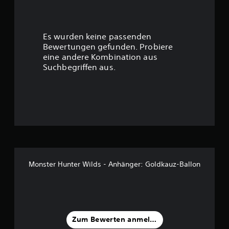
e
r
Es wurden keine passenden
t
Bewertungen gefunden. Probiere
eine andere Kombination aus
u
Suchbegriffen aus.
n
g
:
4
.
Monster Hunter Wilds - Anhänger: Goldkauz-Ballon
3
3
v
Zum Bewerten anmelden