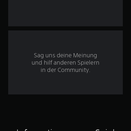
o
n
5
S
Sag uns deine Meinung
t
und hilf anderen Spielern
e
in der Community.
r
n
e
n
a