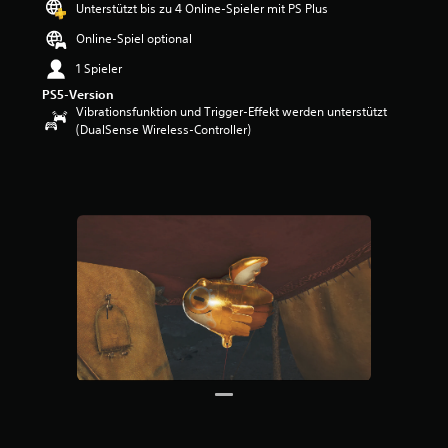
Unterstützt bis zu 4 Online-Spieler mit PS Plus
w
e
Online-Spiel optional
r
1 Spieler
t
u
PS5-Version
n
Vibrationsfunktion und Trigger-Effekt werden unterstützt
g
(DualSense Wireless-Controller)
:
4
.
3
3
v
o
n
5
S
t
e
r
n
e
n