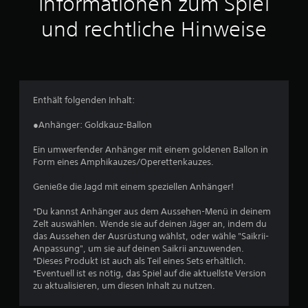
Informationen zum Spiel
u
und rechtliche Hinweise
s
5
7
Enthält folgenden Inhalt:
●Anhänger: Goldkauz-Ballon
B
Ein umwerfender Anhänger mit einem goldenen Ballon in
e
Form eines Amphikauzes/Operettenkauzes.
w
Genieße die Jagd mit einem speziellen Anhänger!
e
*Du kannst Anhänger aus dem Aussehen-Menü in deinem
Zelt auswählen. Wende sie auf deinen Jäger an, indem du
r
das Aussehen der Ausrüstung wählst, oder wähle "Saikrii-
Anpassung", um sie auf deinen Saikrii anzuwenden.
t
*Dieses Produkt ist auch als Teil eines Sets erhältlich.
*Eventuell ist es nötig, das Spiel auf die aktuellste Version
u
zu aktualisieren, um diesen Inhalt zu nutzen.