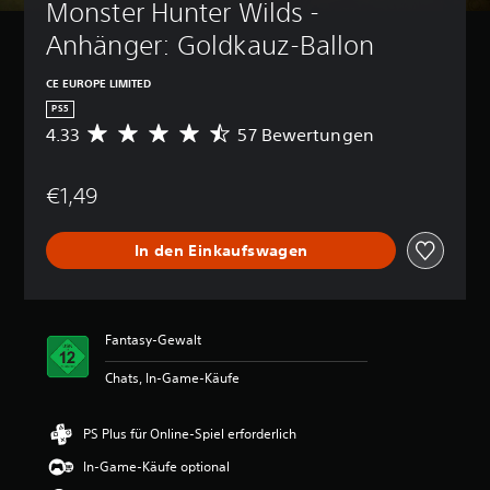
Monster Hunter Wilds - 
Anhänger: Goldkauz-Ballon
CE EUROPE LIMITED
PS5
4.33
57 Bewertungen
D
u
r
€1,49
c
h
s
In den Einkaufswagen
c
h
n
i
t
Fantasy-Gewalt
t
l
Chats, In-Game-Käufe
i
c
h
PS Plus für Online-Spiel erforderlich
e
In-Game-Käufe optional
B
e