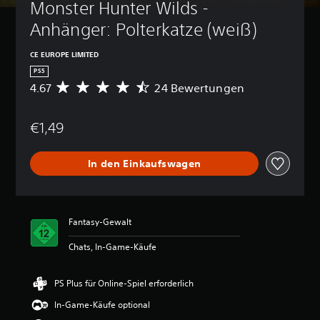
Monster Hunter Wilds - 
Anhänger: Polterkatze (weiß)
CE EUROPE LIMITED
PS5
4.67
24 Bewertungen
D
u
r
€1,49
c
h
s
In den Einkaufswagen
c
h
n
i
t
Fantasy-Gewalt
t
l
Chats, In-Game-Käufe
i
c
h
PS Plus für Online-Spiel erforderlich
e
In-Game-Käufe optional
B
e