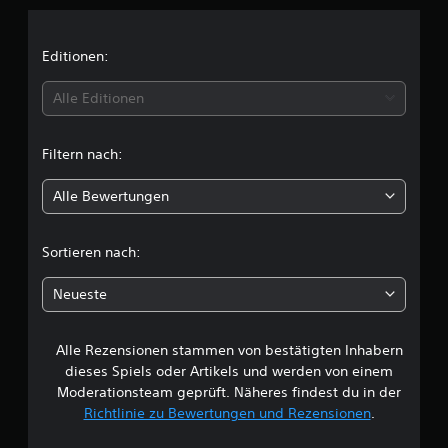
n
i
Editionen:
t
Alle Editionen
t
Filtern nach:
l
Alle Bewertungen
i
c
Sortieren nach:
h
Neueste
e
Alle Rezensionen stammen von bestätigten Inhabern
B
dieses Spiels oder Artikels und werden von einem
e
Moderationsteam geprüft. Näheres findest du in der
Richtlinie zu Bewertungen und Rezensionen
.
w