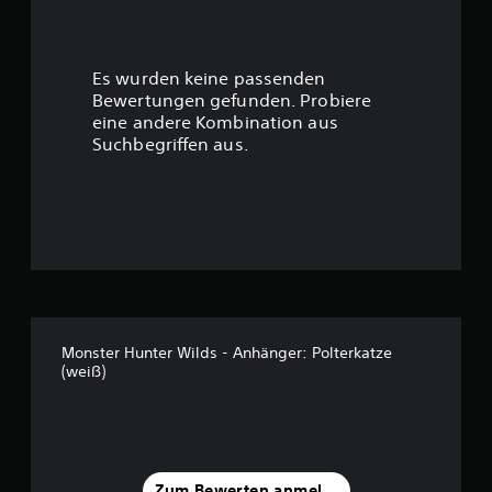
e
r
Es wurden keine passenden
t
Bewertungen gefunden. Probiere
eine andere Kombination aus
u
Suchbegriffen aus.
n
g
:
4
.
Monster Hunter Wilds - Anhänger: Polterkatze
(weiß)
6
7
v
Zum Bewerten anmelden