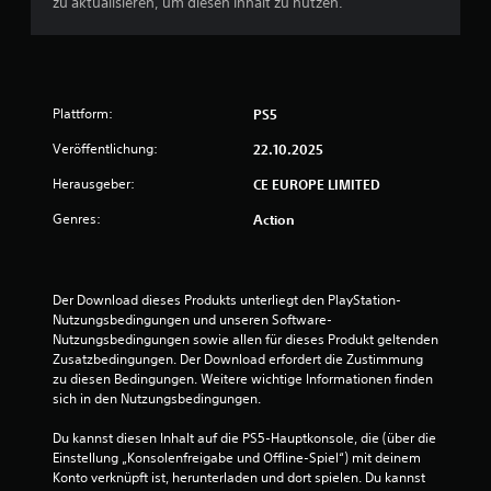
n
zu aktualisieren, um diesen Inhalt zu nutzen.
g
e
Plattform:
PS5
n
Veröffentlichung:
22.10.2025
Herausgeber:
CE EUROPE LIMITED
Genres:
Action
Der Download dieses Produkts unterliegt den PlayStation-
Nutzungsbedingungen und unseren Software-
Nutzungsbedingungen sowie allen für dieses Produkt geltenden 
Zusatzbedingungen. Der Download erfordert die Zustimmung 
zu diesen Bedingungen. Weitere wichtige Informationen finden 
sich in den Nutzungsbedingungen.
Du kannst diesen Inhalt auf die PS5-Hauptkonsole, die (über die 
Einstellung „Konsolenfreigabe und Offline-Spiel“) mit deinem 
Konto verknüpft ist, herunterladen und dort spielen. Du kannst 