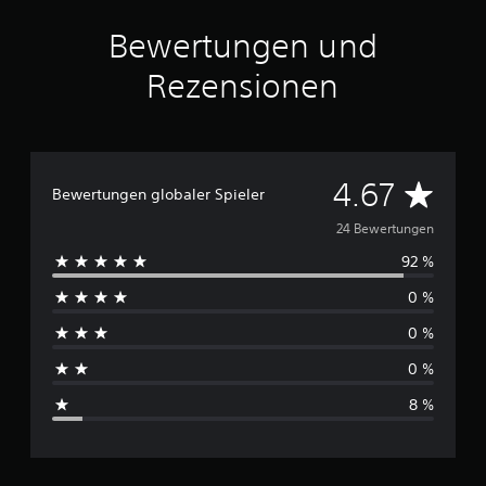
a
u
Bewertungen und
s
2
Rezensionen
4
B
e
w
e
D
4.67
Bewertungen globaler Spieler
r
t
u
24 Bewertungen
u
n
92 %
r
g
e
0 %
c
n
0 %
h
0 %
s
8 %
c
h