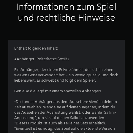
u
Informationen zum Spiel
s
und rechtliche Hinweise
2
4
Enthält folgenden Inhalt:
B
●Anhänger: Polterkatze (weiß)
e
Ein Anhänger, der einem Felyne ähnelt, der sich in einen
weißen Geist verwandelt hat – ein wenig gruselig und doch
w
liebenswert. Er schwebt und folgt dem Spieler.
e
Genieße die Jagd mit einem speziellen Anhänger!
r
*Du kannst Anhänger aus dem Aussehen-Menü in deinem
Zelt auswählen. Wende sie auf deinen Jäger an, indem du
t
das Aussehen der Ausrüstung wählst, oder wähle "Saikrii-
Anpassung", um sie auf deinen Saikrii anzuwenden.
u
*Dieses Produkt ist auch als Teil eines Sets erhältlich.
*Eventuell ist es nötig, das Spiel auf die aktuellste Version