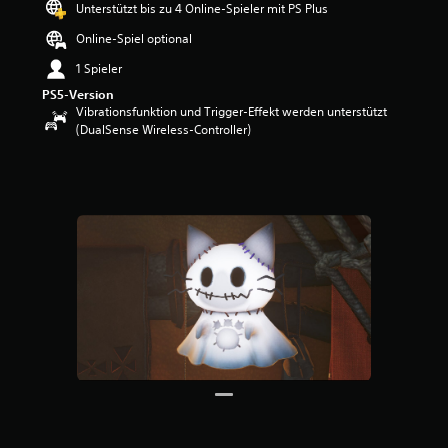
Unterstützt bis zu 4 Online-Spieler mit PS Plus
w
e
Online-Spiel optional
r
1 Spieler
t
u
PS5-Version
n
Vibrationsfunktion und Trigger-Effekt werden unterstützt
g
(DualSense Wireless-Controller)
:
4
.
6
7
v
o
n
5
S
t
e
r
n
e
n