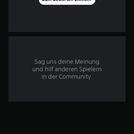
o
n
5
S
t
Sag uns deine Meinung
und hilf anderen Spielern
e
in der Community.
r
n
e
n
a