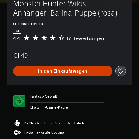
Monster Hunter Wilds - 
Anhänger: Barina-Puppe (rosa)
CE EUROPE LIMITED
PS5
4.41
17 Bewertungen
D
u
r
€1,49
c
h
s
In den Einkaufswagen
c
h
n
i
t
Fantasy-Gewalt
t
l
Chats, In-Game-Käufe
i
c
h
PS Plus für Online-Spiel erforderlich
e
In-Game-Käufe optional
B
e