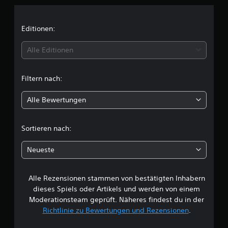
n
i
Editionen:
t
Alle Editionen
t
Filtern nach:
l
Alle Bewertungen
i
c
Sortieren nach:
h
Neueste
e
Alle Rezensionen stammen von bestätigten Inhabern
B
dieses Spiels oder Artikels und werden von einem
e
Moderationsteam geprüft. Näheres findest du in der
Richtlinie zu Bewertungen und Rezensionen
.
w