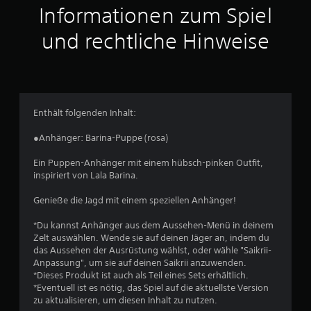
u
Informationen zum Spiel
s
und rechtliche Hinweise
1
7
Enthält folgenden Inhalt:
B
●Anhänger: Barina-Puppe (rosa)
e
Ein Puppen-Anhänger mit einem hübsch-pinken Outfit,
inspiriert von Lala Barina.
w
Genieße die Jagd mit einem speziellen Anhänger!
e
*Du kannst Anhänger aus dem Aussehen-Menü in deinem
r
Zelt auswählen. Wende sie auf deinen Jäger an, indem du
das Aussehen der Ausrüstung wählst, oder wähle "Saikrii-
t
Anpassung", um sie auf deinen Saikrii anzuwenden.
*Dieses Produkt ist auch als Teil eines Sets erhältlich.
u
*Eventuell ist es nötig, das Spiel auf die aktuellste Version
zu aktualisieren, um diesen Inhalt zu nutzen.