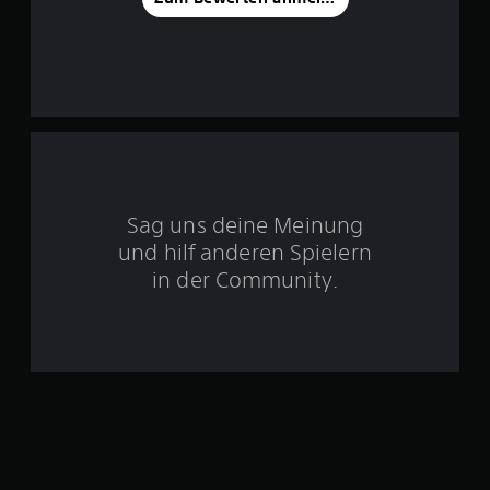
o
n
5
S
t
Sag uns deine Meinung
und hilf anderen Spielern
e
in der Community.
r
n
e
n
a