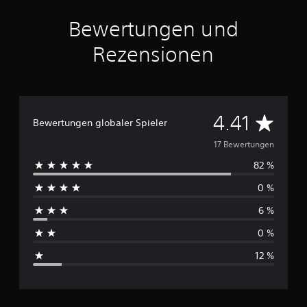
a
u
Bewertungen und
s
1
Rezensionen
7
B
e
w
e
D
4.41
Bewertungen globaler Spieler
r
t
u
17 Bewertungen
u
n
82 %
r
g
e
0 %
c
n
6 %
h
0 %
s
12 %
c
h