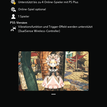
Unterstützt bis zu 4 Online-Spieler mit PS Plus
w
e
Online-Spiel optional
r
1 Spieler
t
u
PS5-Version
n
Vibrationsfunktion und Trigger-Effekt werden unterstützt
g
(DualSense Wireless-Controller)
:
4
.
4
1
v
o
n
5
S
t
e
r
n
e
n