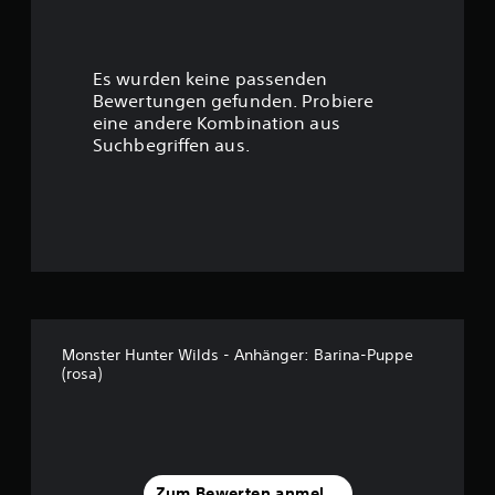
e
r
Es wurden keine passenden
t
Bewertungen gefunden. Probiere
eine andere Kombination aus
u
Suchbegriffen aus.
n
g
:
4
.
Monster Hunter Wilds - Anhänger: Barina-Puppe
(rosa)
4
1
v
Zum Bewerten anmelden