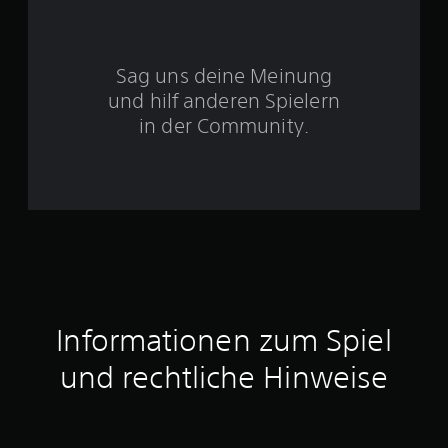
S
Sag uns deine Meinung
t
und hilf anderen Spielern
e
in der Community.
r
n
e
n
a
Informationen zum Spiel
u
und rechtliche Hinweise
s
2