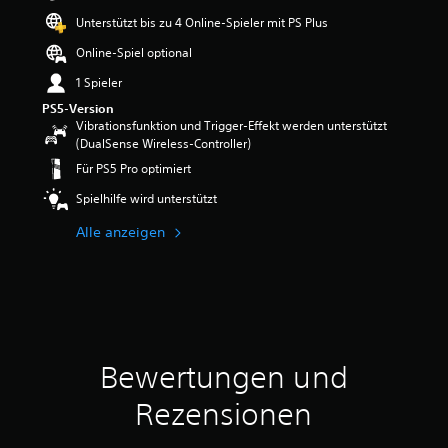
e
Unterstützt bis zu 4 Online-Spieler mit PS Plus
w
e
Online-Spiel optional
r
1 Spieler
t
u
PS5-Version
n
Vibrationsfunktion und Trigger-Effekt werden unterstützt
g
(DualSense Wireless-Controller)
:
Für PS5 Pro optimiert
4
.
Spielhilfe wird unterstützt
6
7
Alle anzeigen
v
o
n
5
S
t
Bewertungen und
e
r
Rezensionen
n
e
n