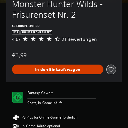
Monster Hunter Wilds - 
Frisurenset Nr. 2
CE EUROPE LIMITED
PS5
FÜR PS5 PRO OPTIMIERT
4.67
21 Bewertungen
D
u
r
€3,99
c
h
s
In den Einkaufswagen
c
h
n
i
t
Fantasy-Gewalt
t
l
Chats, In-Game-Käufe
i
c
h
PS Plus für Online-Spiel erforderlich
e
In-Game-Käufe optional
B