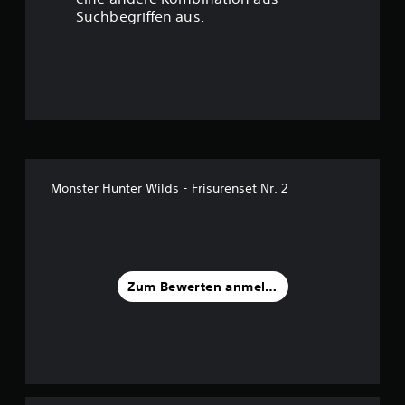
u
Suchbegriffen aus.
n
g
:
4
.
Monster Hunter Wilds - Frisurenset Nr. 2
6
7
v
Zum Bewerten anmelden
o
n
5