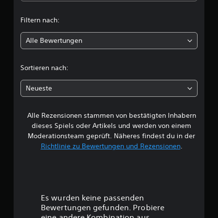
t
Filtern nach:
l
Alle Bewertungen
i
c
Sortieren nach:
h
Neueste
e
Alle Rezensionen stammen von bestätigten Inhabern
B
dieses Spiels oder Artikels und werden von einem
e
Moderationsteam geprüft. Näheres findest du in der
Richtlinie zu Bewertungen und Rezensionen
.
w
e
r
Es wurden keine passenden
t
Bewertungen gefunden. Probiere
eine andere Kombination aus