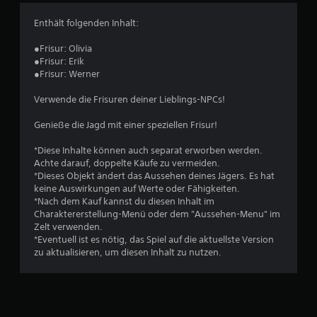
1
Enthält folgenden Inhalt:
●Frisur: Olivia
B
●Frisur: Erik
●Frisur: Werner
e
Verwende die Frisuren deiner Lieblings-NPCs!
w
Genieße die Jagd mit einer speziellen Frisur!
e
*Diese Inhalte können auch separat erworben werden.
r
Achte darauf, doppelte Käufe zu vermeiden.
*Dieses Objekt ändert das Aussehen deines Jägers. Es hat
t
keine Auswirkungen auf Werte oder Fähigkeiten.
*Nach dem Kauf kannst du diesen Inhalt im
u
Charaktererstellung-Menü oder dem "Aussehen-Menu" im
Zelt verwenden.
n
*Eventuell ist es nötig, das Spiel auf die aktuellste Version
zu aktualisieren, um diesen Inhalt zu nutzen.
g
e